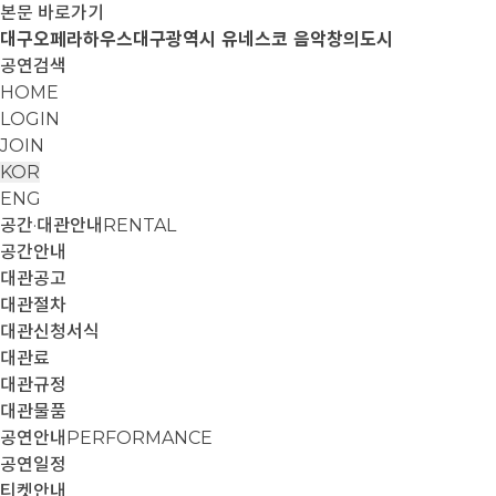
본문 바로가기
대구오페라하우스
대구광역시 유네스코 음악창의도시
공연검색
HOME
LOGIN
JOIN
KOR
ENG
공간·대관안내
RENTAL
공간안내
대관공고
대관절차
대관신청서식
대관료
대관규정
대관물품
공연안내
PERFORMANCE
공연일정
티켓안내