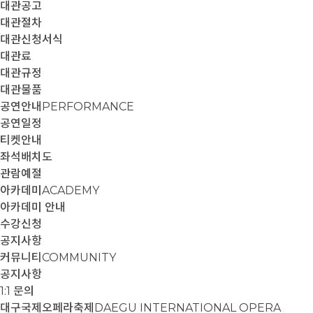
대관공고
대관절차
대관신청서식
대관료
대관규정
대관물품
공연안내
PERFORMANCE
공연일정
티켓안내
좌석배치도
관람예절
아카데미
ACADEMY
아카데미 안내
수강신청
공지사항
커뮤니티
COMMUNITY
공지사항
1:1 문의
대구국제오페라축제
DAEGU INTERNATIONAL OPERA