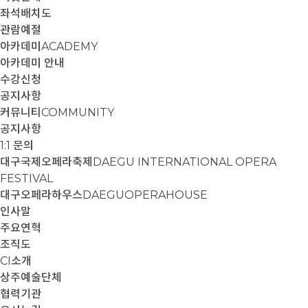
좌석배치도
관람예절
아카데미
ACADEMY
아카데미 안내
수강신청
공지사항
커뮤니티
COMMUNITY
공지사항
1:1 문의
대구국제오페라축제
DAEGU INTERNATIONAL OPERA
FESTIVAL
대구오페라하우스
DAEGUOPERAHOUSE
인사말
주요연혁
조직도
CI소개
상주예술단체
협력기관