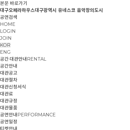
본문 바로가기
대구오페라하우스
대구광역시 유네스코 음악창의도시
공연검색
HOME
LOGIN
JOIN
KOR
ENG
공간·대관안내
RENTAL
공간안내
대관공고
대관절차
대관신청서식
대관료
대관규정
대관물품
공연안내
PERFORMANCE
공연일정
티켓안내