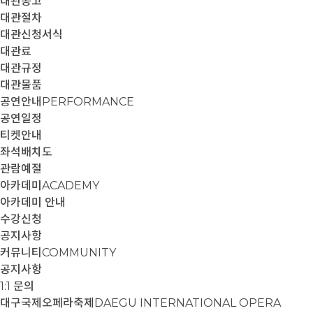
대관공고
대관절차
대관신청서식
대관료
대관규정
대관물품
공연안내
PERFORMANCE
공연일정
티켓안내
좌석배치도
관람예절
아카데미
ACADEMY
아카데미 안내
수강신청
공지사항
커뮤니티
COMMUNITY
공지사항
1:1 문의
대구국제오페라축제
DAEGU INTERNATIONAL OPERA