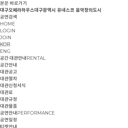
본문 바로가기
대구오페라하우스
대구광역시 유네스코 음악창의도시
공연검색
HOME
LOGIN
JOIN
KOR
ENG
공간·대관안내
RENTAL
공간안내
대관공고
대관절차
대관신청서식
대관료
대관규정
대관물품
공연안내
PERFORMANCE
공연일정
티켓안내