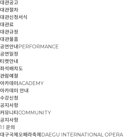
대관공고
대관절차
대관신청서식
대관료
대관규정
대관물품
공연안내
PERFORMANCE
공연일정
티켓안내
좌석배치도
관람예절
아카데미
ACADEMY
아카데미 안내
수강신청
공지사항
커뮤니티
COMMUNITY
공지사항
1:1 문의
대구국제오페라축제
DAEGU INTERNATIONAL OPERA