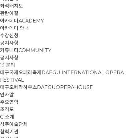
좌석배치도
관람예절
아카데미
ACADEMY
아카데미 안내
수강신청
공지사항
커뮤니티
COMMUNITY
공지사항
1:1 문의
대구국제오페라축제
DAEGU INTERNATIONAL OPERA
FESTIVAL
대구오페라하우스
DAEGUOPERAHOUSE
인사말
주요연혁
조직도
CI소개
상주예술단체
협력기관