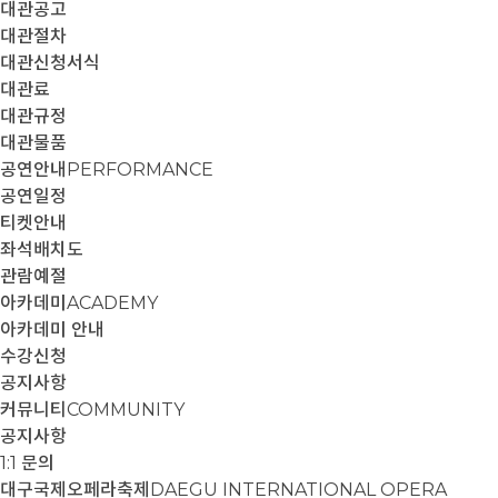
대관공고
대관절차
대관신청서식
대관료
대관규정
대관물품
공연안내
PERFORMANCE
공연일정
티켓안내
좌석배치도
관람예절
아카데미
ACADEMY
아카데미 안내
수강신청
공지사항
커뮤니티
COMMUNITY
공지사항
1:1 문의
대구국제오페라축제
DAEGU INTERNATIONAL OPERA