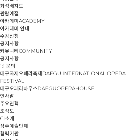
좌석배치도
관람예절
아카데미
ACADEMY
아카데미 안내
수강신청
공지사항
커뮤니티
COMMUNITY
공지사항
1:1 문의
대구국제오페라축제
DAEGU INTERNATIONAL OPERA
FESTIVAL
대구오페라하우스
DAEGUOPERAHOUSE
인사말
주요연혁
조직도
CI소개
상주예술단체
협력기관