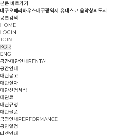
본문 바로가기
대구오페라하우스
대구광역시 유네스코 음악창의도시
공연검색
HOME
LOGIN
JOIN
KOR
ENG
공간·대관안내
RENTAL
공간안내
대관공고
대관절차
대관신청서식
대관료
대관규정
대관물품
공연안내
PERFORMANCE
공연일정
티켓안내