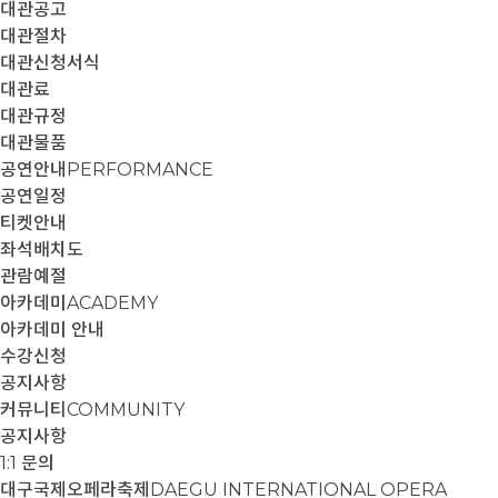
대관공고
대관절차
대관신청서식
대관료
대관규정
대관물품
공연안내
PERFORMANCE
공연일정
티켓안내
좌석배치도
관람예절
아카데미
ACADEMY
아카데미 안내
수강신청
공지사항
커뮤니티
COMMUNITY
공지사항
1:1 문의
대구국제오페라축제
DAEGU INTERNATIONAL OPERA