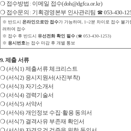
❍
접수방법
이메일 접수
(
doh@dgfca.or.kr
)
:
❍
접수문의
기획경영본부 인사관리팀
☎
053-430-12
:
※
반드시
온라인으로만 접수
가 가능하며
, 1~2
분 차이로 접수 불가
려하여 접수
※
접수 후 반드시
유선전화 확인 필수
(
☎
053-430-1253)
※
응시번호
는 접수 마감 후 개별 통보
9.
제출 서류
❍
(
서식
1)
제출서류 체크리스트
❍
(
서식
2)
응시지원서
(
사진부착
)
❍
(
서식
3)
자기소개서
❍
(
서식
4)
경력기술서
❍
(
서식
5)
서약서
❍
(
서식
6)
개인정보 수집
·
활용 동의서
❍
(
서식
7)
결격사유 부존재 확인서
❍
(
서식
8)
자격요건 검증을 위한 동의서