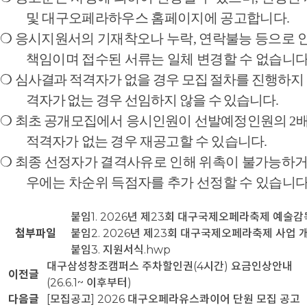
및 대구오페라하우스 홈페이지에 공고합니다
.
❍
응시지원서의 기재착오나 누락
,
연락불능 등으로 
책임이며 접수된 서류는 일체 변경할 수 없습니
❍
심사결과 적격자가 없을 경우 모집 절차를 진행하지 
격자가 없는 경우 선임하지 않을 수 있습니다
.
❍
최초 공개모집에서 응시인원이 선발예정인원의
2
적격자가 없는 경우 재공고할 수 있습니다
.
❍
최종 선정자가 결격사유로 인해 위촉이 불가능하
우에는 차순위 득점자를 추가 선정할 수 있습니
붙임1. 2026년 제23회 대구국제오페라축제 예술감독
첨부파일
붙임2. 2026년 제23회 대구국제오페라축제 사업 개
붙임3. 지원서식.hwp
대구삼성창조캠퍼스 주차할인권(4시간) 요금인상안내
이전글
(26.6.1~ 이후부터)
다음글
[모집공고] 2026 대구오페라유스콰이어 단원 모집 공고