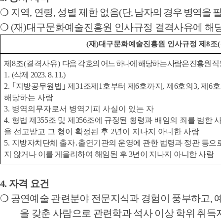
❍
지역
,
연령
,
성별 제한 없음
(
단
,
남자의 경우 병역을 
❍
(
재
)
대구문화예술진흥원 인사규정 결격사유에 해당
(
재
)
대구문화예술진흥원 인사규정 제
8
조
(
제
8
조
(
결격사유
)
다음 각 호의 어느 하나에 해당하는 사람은 진흥원 직
1.
(
삭제
2023. 8. 11.)
2.
｢
지방공무원법
｣
제
31
조제
1
호부터 제
6
호까지
,
제
6
호의
3,
제
6
호
해당하는 사람
3.
병역의무자로서 병역기피 사실이 있는 자
4.
형법 제
355
조 및 제
356
조에 규정된 횡령과 배임의 죄를 범한
을 선고받고 그 형이 확정된 후
2
년이 지나지 아니한 사람
5.
지방자치단체 출자
․
출연기관의 운영에 관한 법령과 정관 등으
지 않거나 이를 게을리하여 해임된 후
3
년이 지나지 아니한 사람
4.
자격 요건
❍
공연예술 관련분야 전문지식과 경험이 풍부하고
,
을 갖춘 사람으로 관련학과 석사 이상 학위 취득