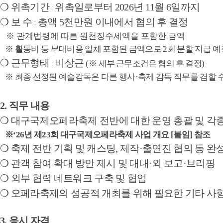
❍
위촉기간
위촉일로부터
2026
년
11
월
6
일까지
:
❍
보 수
총액
5
천만원 이내에서 협의 후 결정
:
※
관계법령에 따른 원천징수세액을 포함한 금액
※
활동비 등 부대비용 일체 포함된 금액으로
2
회 분할 지급 예
❍
근무형태
비상근
:
(
※
세부 근무조건은 협의 후 결정
)
※
최종 선정된 예술감독은 다른 행사
·
축제 감독 직무를 겸할 
2.
직무 내용
❍
대구국제오페라축제 전반에 대한 운영 총괄 및 각종
※
‘26
년 제
23
회 대구국제오페라축제 사업 개요
[
붙임
]
참조
❍
축제 전반 기획 및 캐스팅
,
제작
·
출연진 협의 등 완
❍
관객 참여 확대 방안 제시 및 대내
·
외 보고
·
브리핑
❍
외부 협력 네트워크 구축 및 협업
❍
오페라축제의 성공적 개최를 위해 필요한 기타 사항
3.
응시 자격