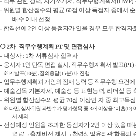
-
직무 관련 경력
,
자기소개서
,
직무수행계획서
(HWP)
-
위원별 합산점수의 평균
60
점 이상 득점자 중에서 
배수 이내 선정
-
합격선에
2
인 이상 동점자가 있을 경우 모두 합격자
❍
2
차
직무수행계획
PT
및 면접심사
:
-
대상자
: 1
차 서류심사 합격자
-
응시자
1
인 단독 면접 실시
,
직무수행계획서 발표
(PT)
※
PT
발표
(10
분
),
질의응답
(15
분
)
내 진행
-
업무수행계획과 개인의 잠재 능력 등 직무수행 요건에
-
예술감독 기본자세
,
예술성 등 표현능력
,
리더십 등
-
위원별 합산점수의 평균
70
점 이상인 자 중 최고득
※
다만
,
심사위원 과반수가 평가항목 중
3
개 이상을
‘
미흡
(D)
서 제외
-
선정예정 인원을 초과한 동점자가
2
인 이상 있을 때
역량
→
축제비전 제시
→
청렴성 및 윤리관
’
항목의 