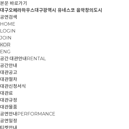
본문 바로가기
대구오페라하우스
대구광역시 유네스코 음악창의도시
공연검색
HOME
LOGIN
JOIN
KOR
ENG
공간·대관안내
RENTAL
공간안내
대관공고
대관절차
대관신청서식
대관료
대관규정
대관물품
공연안내
PERFORMANCE
공연일정
티켓안내