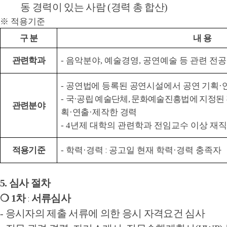
동 경력이 있는 사람
(
경력 총 합산
)
※
적용기준
구 분
내 용
관련학과
-
음악분야
,
예술경영
,
공연예술 등 관련 전공
-
공연법에 등록된 공연시설에서 공연 기획
·
-
국
·
공립 예술단체
,
문화예술진흥법에 지정된
관련분야
획
·
연출
·
제작한 경력
- 4
년제 대학의 관련학과 전임교수 이상 재직
적용기준
- 학력
·
경력
:
공고일 현재 학력
·
경력 충족자
5.
심사 절차
❍
1
차
서류심사
:
-
응시자의 제출 서류에 의한 응시 자격요건 심사