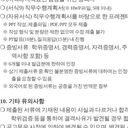
❍
(
서식
9)
직무수행계획서
(
※
HWP
파일
, 5
매 이내
)
❍
(
자유서식
)
직무수행계획서를 바탕으로 한 프레젠
※
PPT
작성
,
제출파일
: PDF, PPT
모두 제출
※
작성 형식 및 분량은 제한 없으며 수정 제출 불가
※
PT
발표
(10
분
),
질의응답
(15
분
)
내 진행
❍
증빙서류
학위증명서
,
경력증명서
,
자격증명서
,
주
:
역사항 포함
)
등
※
6
개월 이내 발급분에 한하여 인정
※
상기 제출서류 중 확인 불분명한 증빙서류에 대하여는 인
출을 요청할 수 있음
※
외국어로 된 증빙서류는 공증을 거친 번역문 첨부
10.
기타 유의사항
❍
제출된 서류에 기재된 내용이 사실과 다르거나 합
학위검증 등을 통하여 결격사유가 발견될 경우 
❍
공고문은 사정에 의하여 변경될 수 있으며
,
변경된