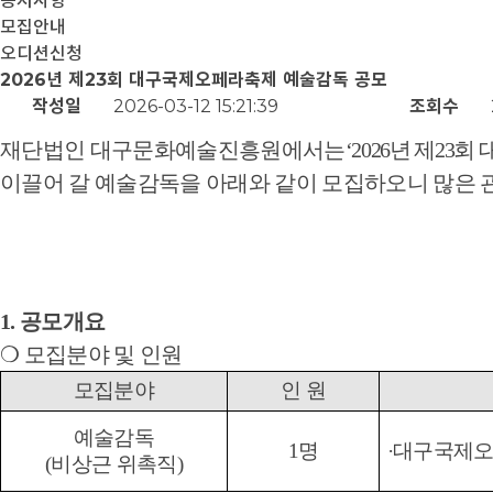
공지사항
모집안내
오디션신청
2026년 제23회 대구국제오페라축제 예술감독 공모
작성일
2026-03-12 15:21:39
조회수
재단법인 대구문화예술진흥원에서는
‘2026
년 제
23
회 
이끌어 갈 예술감독을 아래와 같이 모집하오니 많은 
1.
공모개요
❍
모집분야 및 인원
모집분야
인 원
예술감독
1
명
·
대구국제오
(
비상근 위촉직
)