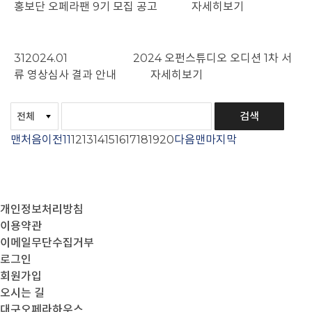
홍보단 오페라팬 9기 모집 공고
자세히보기
31
2024.01
2024 오펀스튜디오 오디션 1차 서
류 영상심사 결과 안내
자세히보기
맨처음
이전
11
12
13
14
15
16
17
18
19
20
다음
맨마지막
개인정보처리방침
이용약관
이메일무단수집거부
로그인
회원가입
오시는 길
대구오페라하우스