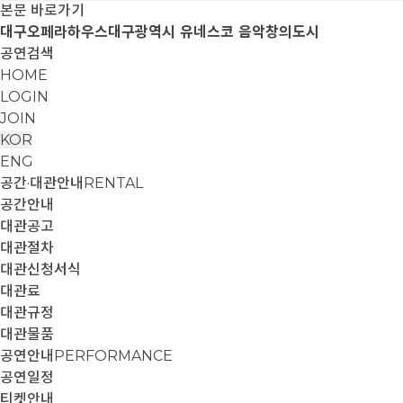
본문 바로가기
대구오페라하우스
대구광역시 유네스코 음악창의도시
공연검색
HOME
LOGIN
JOIN
KOR
ENG
공간·대관안내
RENTAL
공간안내
대관공고
대관절차
대관신청서식
대관료
대관규정
대관물품
공연안내
PERFORMANCE
공연일정
티켓안내