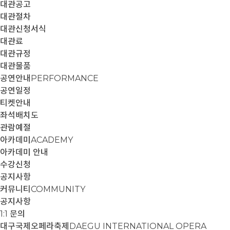
대관공고
대관절차
대관신청서식
대관료
대관규정
대관물품
공연안내
PERFORMANCE
공연일정
티켓안내
좌석배치도
관람예절
아카데미
ACADEMY
아카데미 안내
수강신청
공지사항
커뮤니티
COMMUNITY
공지사항
1:1 문의
대구국제오페라축제
DAEGU INTERNATIONAL OPERA