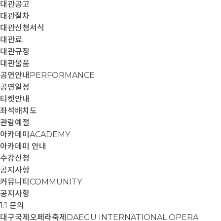
대관공고
대관절차
대관신청서식
대관료
대관규정
대관물품
공연안내
PERFORMANCE
공연일정
티켓안내
좌석배치도
관람예절
아카데미
ACADEMY
아카데미 안내
수강신청
공지사항
커뮤니티
COMMUNITY
공지사항
1:1 문의
대구국제오페라축제
DAEGU INTERNATIONAL OPERA