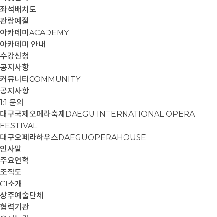
좌석배치도
관람예절
아카데미
ACADEMY
아카데미 안내
수강신청
공지사항
커뮤니티
COMMUNITY
공지사항
1:1 문의
대구국제오페라축제
DAEGU INTERNATIONAL OPERA
FESTIVAL
대구오페라하우스
DAEGUOPERAHOUSE
인사말
주요연혁
조직도
CI소개
상주예술단체
협력기관