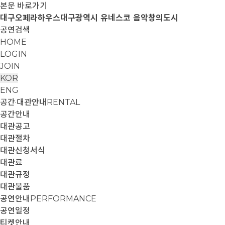
본문 바로가기
대구오페라하우스
대구광역시 유네스코 음악창의도시
공연검색
HOME
LOGIN
JOIN
KOR
ENG
공간·대관안내
RENTAL
공간안내
대관공고
대관절차
대관신청서식
대관료
대관규정
대관물품
공연안내
PERFORMANCE
공연일정
티켓안내