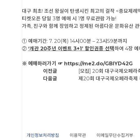
대구 최초! 조선 왕실이 탄생시킨 최고의 걸작 <종묘제례
티켓오픈 당일 3명 예매 시 1명 무료관람 가능!
가족, 친구와 함께 장엄하고 정제된 아름다운 문화유산 
① 예매기간: 7. 20(목) 14시00분 – 23시59분까지
②
‘개관 20주년 이벤트 3+1’ 할인권종 선택
하여 4장 예
예매하러가기
https://me2.do/GBlYD42G
※
☞
이전글
[모집] 20회 대구국제오페라축제
다음글
제20회 대구국제오페라축제 
개인정보처리방침
이용약관
이메일무단수집거부