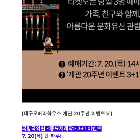
[대구오페라하우스 개관 20주년 이벤트Ⅴ]
국립국악원 <종묘제례악> 3+1 이벤트
7. 20(목) 단 하루!