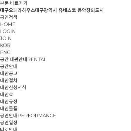
본문 바로가기
대구오페라하우스
대구광역시 유네스코 음악창의도시
공연검색
HOME
LOGIN
JOIN
KOR
ENG
공간·대관안내
RENTAL
공간안내
대관공고
대관절차
대관신청서식
대관료
대관규정
대관물품
공연안내
PERFORMANCE
공연일정
티켓안내