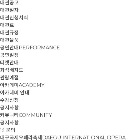
대관공고
대관절차
대관신청서식
대관료
대관규정
대관물품
공연안내
PERFORMANCE
공연일정
티켓안내
좌석배치도
관람예절
아카데미
ACADEMY
아카데미 안내
수강신청
공지사항
커뮤니티
COMMUNITY
공지사항
1:1 문의
대구국제오페라축제
DAEGU INTERNATIONAL OPERA