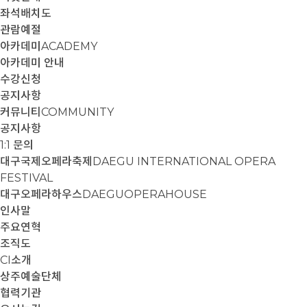
좌석배치도
관람예절
아카데미
ACADEMY
아카데미 안내
수강신청
공지사항
커뮤니티
COMMUNITY
공지사항
1:1 문의
대구국제오페라축제
DAEGU INTERNATIONAL OPERA
FESTIVAL
대구오페라하우스
DAEGUOPERAHOUSE
인사말
주요연혁
조직도
CI소개
상주예술단체
협력기관