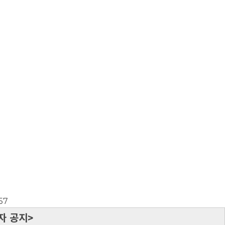
57
자 공지>