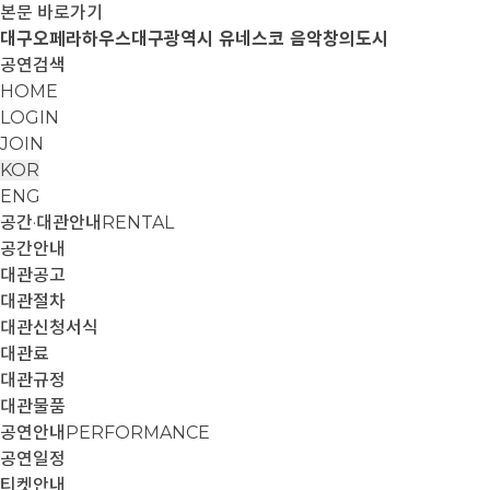
본문 바로가기
대구오페라하우스
대구광역시 유네스코 음악창의도시
공연검색
HOME
LOGIN
JOIN
KOR
ENG
공간·대관안내
RENTAL
공간안내
대관공고
대관절차
대관신청서식
대관료
대관규정
대관물품
공연안내
PERFORMANCE
공연일정
티켓안내