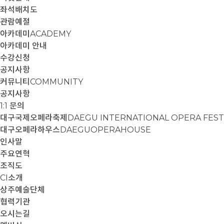
좌석배치도
관람예절
아카데미
ACADEMY
아카데미 안내
수강신청
공지사항
커뮤니티
COMMUNITY
공지사항
1:1 문의
대구국제오페라축제
DAEGU INTERNATIONAL OPERA FEST
대구오페라하우스
DAEGUOPERAHOUSE
인사말
주요연혁
조직도
CI소개
상주예술단체
협력기관
오시는길