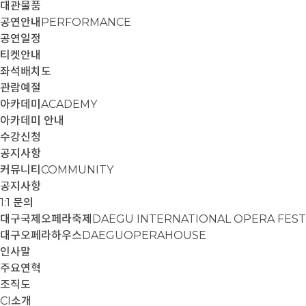
대관물품
공연안내
PERFORMANCE
공연일정
티켓안내
좌석배치도
관람예절
아카데미
ACADEMY
아카데미 안내
수강신청
공지사항
커뮤니티
COMMUNITY
공지사항
1:1 문의
대구국제오페라축제
DAEGU INTERNATIONAL OPERA FEST
대구오페라하우스
DAEGUOPERAHOUSE
인사말
주요연혁
조직도
CI소개