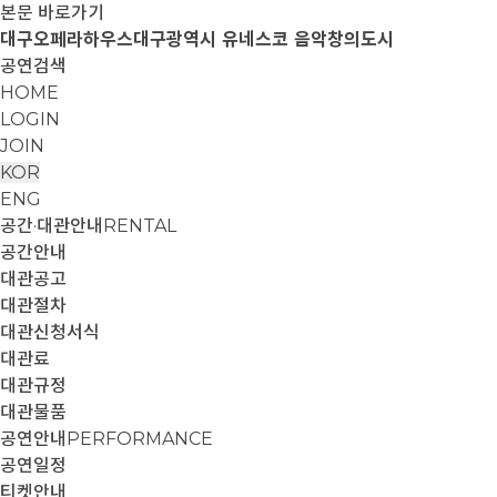
본문 바로가기
대구오페라하우스
대구광역시 유네스코 음악창의도시
공연검색
HOME
LOGIN
JOIN
KOR
ENG
공간·대관안내
RENTAL
공간안내
대관공고
대관절차
대관신청서식
대관료
대관규정
대관물품
공연안내
PERFORMANCE
공연일정
티켓안내