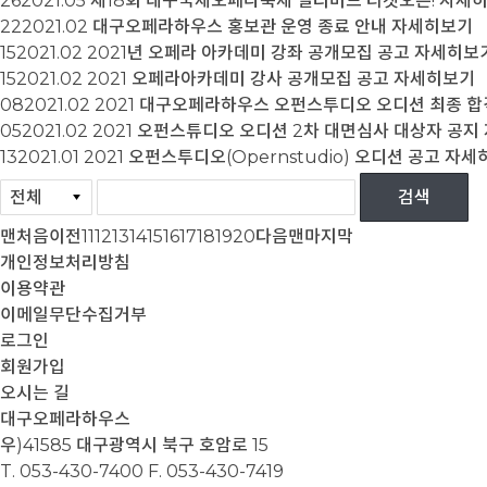
26
2021.05
제18회 대구국제오페라축제 얼리버드 티켓오픈!
자세
22
2021.02
대구오페라하우스 홍보관 운영 종료 안내
자세히보기
15
2021.02
2021년 오페라 아카데미 강좌 공개모집 공고
자세히보
15
2021.02
2021 오페라아카데미 강사 공개모집 공고
자세히보기
08
2021.02
2021 대구오페라하우스 오펀스투디오 오디션 최종 합
05
2021.02
2021 오펀스튜디오 오디션 2차 대면심사 대상자 공지
13
2021.01
2021 오펀스투디오(Opernstudio) 오디션 공고
자세
맨처음
이전
11
12
13
14
15
16
17
18
19
20
다음
맨마지막
개인정보처리방침
이용약관
이메일무단수집거부
로그인
회원가입
오시는 길
대구오페라하우스
우)41585 대구광역시 북구 호암로 15
T. 053-430-7400
F. 053-430-7419