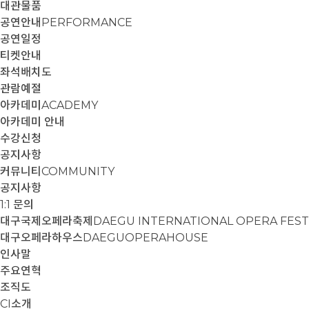
대관물품
공연안내
PERFORMANCE
공연일정
티켓안내
좌석배치도
관람예절
아카데미
ACADEMY
아카데미 안내
수강신청
공지사항
커뮤니티
COMMUNITY
공지사항
1:1 문의
대구국제오페라축제
DAEGU INTERNATIONAL OPERA FEST
대구오페라하우스
DAEGUOPERAHOUSE
인사말
주요연혁
조직도
CI소개