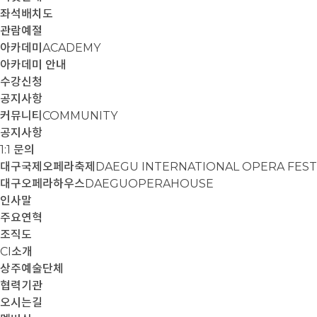
좌석배치도
관람예절
아카데미
ACADEMY
아카데미 안내
수강신청
공지사항
커뮤니티
COMMUNITY
공지사항
1:1 문의
대구국제오페라축제
DAEGU INTERNATIONAL OPERA FEST
대구오페라하우스
DAEGUOPERAHOUSE
인사말
주요연혁
조직도
CI소개
상주예술단체
협력기관
오시는길