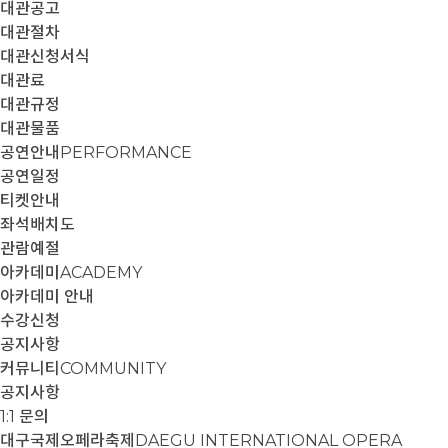
대관공고
대관절차
대관신청서식
대관료
대관규정
대관물품
공연안내
PERFORMANCE
공연일정
티켓안내
좌석배치도
관람예절
아카데미
ACADEMY
아카데미 안내
수강신청
공지사항
커뮤니티
COMMUNITY
공지사항
1:1 문의
대구국제오페라축제
DAEGU INTERNATIONAL OPERA