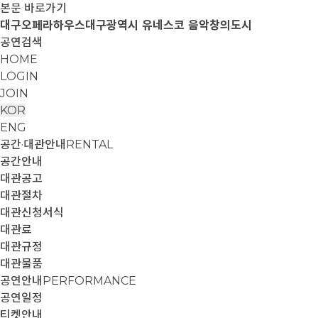
본문 바로가기
대구오페라하우스
대구광역시 유네스코 음악창의도시
공연검색
HOME
LOGIN
JOIN
KOR
ENG
공간·대관안내
RENTAL
공간안내
대관공고
대관절차
대관신청서식
대관료
대관규정
대관물품
공연안내
PERFORMANCE
공연일정
티켓안내