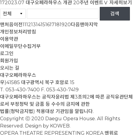
17
2023.07
대구오페라하우스 개관 20주년 이벤트Ⅴ
자세히보기
맨처음
이전
11
12
13
14
15
16
17
18
19
20
다음
맨마지막
개인정보처리방침
이용약관
이메일무단수집거부
로그인
회원가입
오시는 길
대구오페라하우스
우)41585 대구광역시 북구 호암로 15
T. 053-430-7400
F. 053-430-7419
대구오페라하우스는 공직자윤리법 제3조의2에 따른 공직유관단체
로서 부정청탁 및 금품 등 수수의 금지에 관한
법률(청탁금지법) 적용대상 기관임을 알립니다.
Copyright ⓒ 2020 Daegu Opera House. All Rights
Reserved. Design by KOWEB.
OPERA THEATRE REPRESENTING KOREA
맨위로