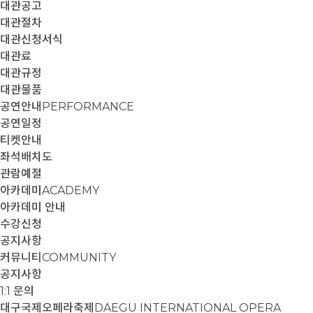
대관공고
대관절차
대관신청서식
대관료
대관규정
대관물품
공연안내
PERFORMANCE
공연일정
티켓안내
좌석배치도
관람예절
아카데미
ACADEMY
아카데미 안내
수강신청
공지사항
커뮤니티
COMMUNITY
공지사항
1:1 문의
대구국제오페라축제
DAEGU INTERNATIONAL OPERA