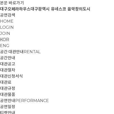
본문 바로가기
대구오페라하우스
대구광역시 유네스코 음악창의도시
공연검색
HOME
LOGIN
JOIN
KOR
ENG
공간·대관안내
RENTAL
공간안내
대관공고
대관절차
대관신청서식
대관료
대관규정
대관물품
공연안내
PERFORMANCE
공연일정
티켓안내