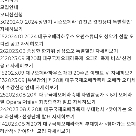
공지사항
모집안내
오디션신청
30
2024.01
​​​​​​​2024 상반기 시즌오페라 '갑진년 값진용띠 특별할인'
자세히보기
15
2024.01
2024 대구오페라하우스 오펀스튜디오 성악가 선발 오
디션 공고
자세히보기
26
2023.09
풍성한 한가위 삼삼오오 특별할인
자세히보기
21
2023.09
제20회 대구국제오페라축제 '오페라 축제 버스' 신청
공고
자세히보기
15
2023.09
대구오페라하우스 개관 20주년 이벤트 Ⅵ
자세히보기
13
2023.09
[특별강의] 제20회 대구국제오페라축제 오페라 오디세
이 수강신청 안내
자세히보기
25
2023.08
20회 대구국제오페라축제 자원활동가 <16기 오페라
필 Opera Phile> 최종합격자 발표
자세히보기
24
2023.08
제20회 대구국제오페라축제 부대행사 <찾아가는 오
페라산책> 선정단체 발표
자세히보기
14
2023.08
제20회 대구국제오페라축제 부대행사 <찾아가는 오페
라산책> 참여단체 모집
자세히보기