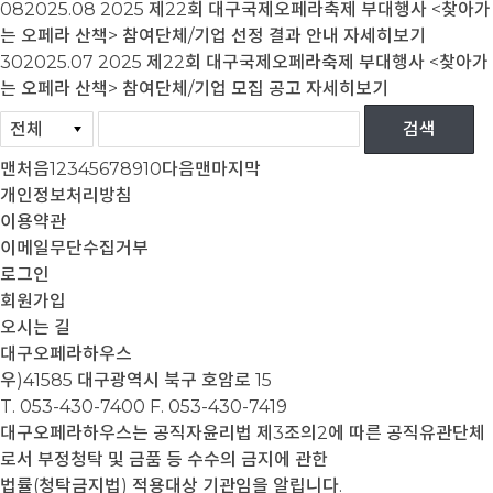
08
2025.08
2025 제22회 대구국제오페라축제 부대행사 <찾아가
는 오페라 산책> 참여단체/기업 선정 결과 안내
자세히보기
30
2025.07
2025 제22회 대구국제오페라축제 부대행사 <찾아가
는 오페라 산책> 참여단체/기업 모집 공고
자세히보기
맨처음
1
2
3
4
5
6
7
8
9
10
다음
맨마지막
개인정보처리방침
이용약관
이메일무단수집거부
로그인
회원가입
오시는 길
대구오페라하우스
우)41585 대구광역시 북구 호암로 15
T. 053-430-7400
F. 053-430-7419
대구오페라하우스는 공직자윤리법 제3조의2에 따른 공직유관단체
로서 부정청탁 및 금품 등 수수의 금지에 관한
법률(청탁금지법) 적용대상 기관임을 알립니다.