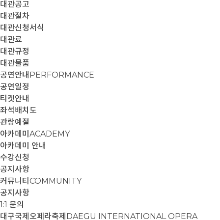
대관공고
대관절차
대관신청서식
대관료
대관규정
대관물품
공연안내
PERFORMANCE
공연일정
티켓안내
좌석배치도
관람예절
아카데미
ACADEMY
아카데미 안내
수강신청
공지사항
커뮤니티
COMMUNITY
공지사항
1:1 문의
대구국제오페라축제
DAEGU INTERNATIONAL OPERA