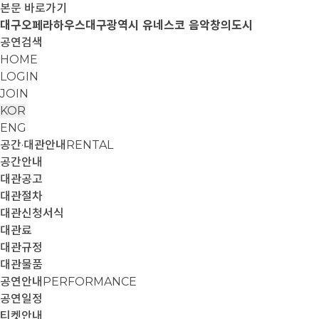
본문 바로가기
대구오페라하우스
대구광역시 유네스코 음악창의도시
공연검색
HOME
LOGIN
JOIN
KOR
ENG
공간·대관안내
RENTAL
공간안내
대관공고
대관절차
대관신청서식
대관료
대관규정
대관물품
공연안내
PERFORMANCE
공연일정
티켓안내