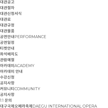
대관공고
대관절차
대관신청서식
대관료
대관규정
대관물품
공연안내
PERFORMANCE
공연일정
티켓안내
좌석배치도
관람예절
아카데미
ACADEMY
아카데미 안내
수강신청
공지사항
커뮤니티
COMMUNITY
공지사항
1:1 문의
대구국제오페라축제
DAEGU INTERNATIONAL OPERA