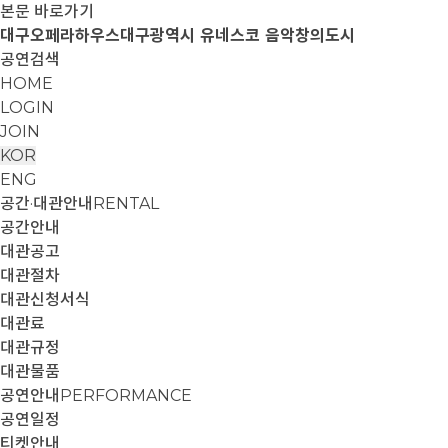
본문 바로가기
대구오페라하우스
대구광역시 유네스코 음악창의도시
공연검색
HOME
LOGIN
JOIN
KOR
ENG
공간·대관안내
RENTAL
공간안내
대관공고
대관절차
대관신청서식
대관료
대관규정
대관물품
공연안내
PERFORMANCE
공연일정
티켓안내