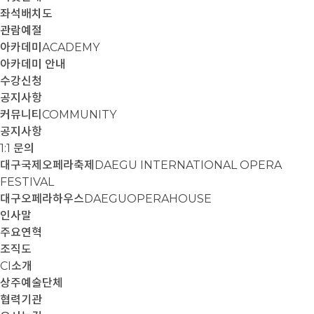
좌석배치도
관람예절
아카데미
ACADEMY
아카데미 안내
수강신청
공지사항
커뮤니티
COMMUNITY
공지사항
1:1 문의
대구국제오페라축제
DAEGU INTERNATIONAL OPERA
FESTIVAL
대구오페라하우스
DAEGUOPERAHOUSE
인사말
주요연혁
조직도
CI소개
상주예술단체
협력기관