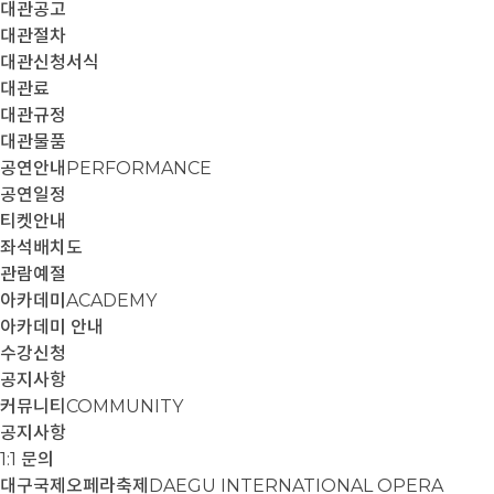
대관공고
대관절차
대관신청서식
대관료
대관규정
대관물품
공연안내
PERFORMANCE
공연일정
티켓안내
좌석배치도
관람예절
아카데미
ACADEMY
아카데미 안내
수강신청
공지사항
커뮤니티
COMMUNITY
공지사항
1:1 문의
대구국제오페라축제
DAEGU INTERNATIONAL OPERA