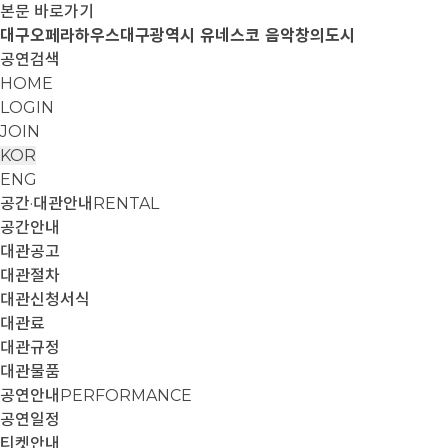
본문 바로가기
대구오페라하우스
대구광역시 유네스코 음악창의도시
공연검색
HOME
LOGIN
JOIN
KOR
ENG
공간·대관안내
RENTAL
공간안내
대관공고
대관절차
대관신청서식
대관료
대관규정
대관물품
공연안내
PERFORMANCE
공연일정
티켓안내