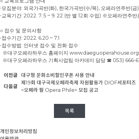
○
교육프로그램 안내
:
(
),
(
/
),
(
)
⋅
모집분야
외국가곡반
화
한국가곡반
수
목
오페라연주반
금
: 2022. 7. 5 ~ 9. 22 (
12
)
⋅
교육기간
반 별
회 수업
※
오페라연주반
○
접수 및 문의사항
: 2022. 6.20 ~ 7.1
⋅
접수기간
:
⋅
접수방법
인터넷 접수 및 전화 접수
www.daeguoperahouse.org
※
대구오페라하우스 홈페이지
053) 666-
※
대구오페라하우스 기획사업팀 아카데미 담당
☎
이전글
대구형 문화소비할인쿠폰 사용 안내
제19회 대구국제오페라축제 자원활동가 DIOF서포터즈
다음글
<오페라 필 Opera Phile> 모집 공고
목록
개인정보처리방침
이용약관