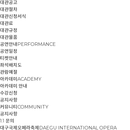
대관공고
대관절차
대관신청서식
대관료
대관규정
대관물품
공연안내
PERFORMANCE
공연일정
티켓안내
좌석배치도
관람예절
아카데미
ACADEMY
아카데미 안내
수강신청
공지사항
커뮤니티
COMMUNITY
공지사항
1:1 문의
대구국제오페라축제
DAEGU INTERNATIONAL OPERA