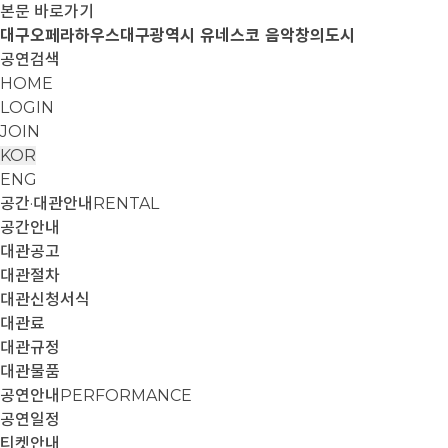
본문 바로가기
대구오페라하우스
대구광역시 유네스코 음악창의도시
공연검색
HOME
LOGIN
JOIN
KOR
ENG
공간·대관안내
RENTAL
공간안내
대관공고
대관절차
대관신청서식
대관료
대관규정
대관물품
공연안내
PERFORMANCE
공연일정
티켓안내