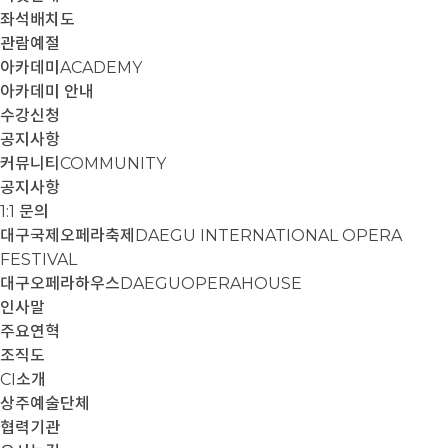
좌석배치도
관람예절
아카데미
ACADEMY
아카데미 안내
수강신청
공지사항
커뮤니티
COMMUNITY
공지사항
1:1 문의
대구국제오페라축제
DAEGU INTERNATIONAL OPERA
FESTIVAL
대구오페라하우스
DAEGUOPERAHOUSE
인사말
주요연혁
조직도
CI소개
상주예술단체
협력기관