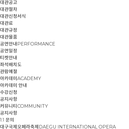
대관공고
대관절차
대관신청서식
대관료
대관규정
대관물품
공연안내
PERFORMANCE
공연일정
티켓안내
좌석배치도
관람예절
아카데미
ACADEMY
아카데미 안내
수강신청
공지사항
커뮤니티
COMMUNITY
공지사항
1:1 문의
대구국제오페라축제
DAEGU INTERNATIONAL OPERA