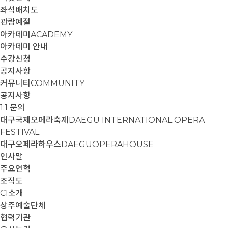
좌석배치도
관람예절
아카데미
ACADEMY
아카데미 안내
수강신청
공지사항
커뮤니티
COMMUNITY
공지사항
1:1 문의
대구국제오페라축제
DAEGU INTERNATIONAL OPERA
FESTIVAL
대구오페라하우스
DAEGUOPERAHOUSE
인사말
주요연혁
조직도
CI소개
상주예술단체
협력기관