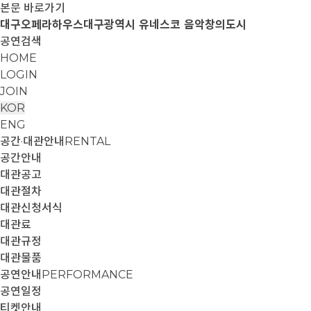
본문 바로가기
대구오페라하우스
대구광역시 유네스코 음악창의도시
공연검색
HOME
LOGIN
JOIN
KOR
ENG
공간·대관안내
RENTAL
공간안내
대관공고
대관절차
대관신청서식
대관료
대관규정
대관물품
공연안내
PERFORMANCE
공연일정
티켓안내