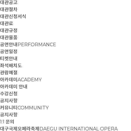
대관공고
대관절차
대관신청서식
대관료
대관규정
대관물품
공연안내
PERFORMANCE
공연일정
티켓안내
좌석배치도
관람예절
아카데미
ACADEMY
아카데미 안내
수강신청
공지사항
커뮤니티
COMMUNITY
공지사항
1:1 문의
대구국제오페라축제
DAEGU INTERNATIONAL OPERA