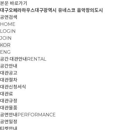
본문 바로가기
대구오페라하우스
대구광역시 유네스코 음악창의도시
공연검색
HOME
LOGIN
JOIN
KOR
ENG
공간·대관안내
RENTAL
공간안내
대관공고
대관절차
대관신청서식
대관료
대관규정
대관물품
공연안내
PERFORMANCE
공연일정
티켓안내