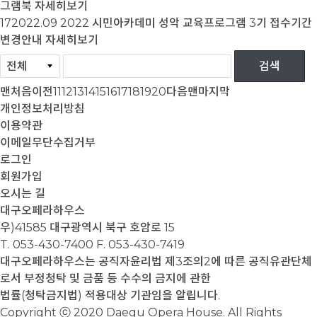
그램북
자세히보기
17
2022.09
2022 시민아카데미 성악 교육프로그램 3기 접수기간
변경안내
자세히보기
맨처음
이전
11
12
13
14
15
16
17
18
19
20
다음
맨마지막
개인정보처리방침
이용약관
이메일무단수집거부
로그인
회원가입
오시는 길
대구오페라하우스
우)41585 대구광역시 북구 호암로 15
T. 053-430-7400
F. 053-430-7419
대구오페라하우스는 공직자윤리법 제3조의2에 따른 공직유관단체
로서 부정청탁 및 금품 등 수수의 금지에 관한
법률(청탁금지법) 적용대상 기관임을 알립니다.
Copyright ⓒ 2020 Daegu Opera House. All Rights