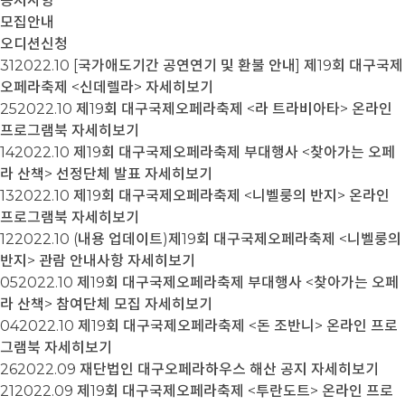
공지사항
모집안내
오디션신청
31
2022.10
[국가애도기간 공연연기 및 환불 안내] 제19회 대구국제
오페라축제 <신데렐라>
자세히보기
25
2022.10
제19회 대구국제오페라축제 <라 트라비아타> 온라인
프로그램북
자세히보기
14
2022.10
제19회 대구국제오페라축제 부대행사 <찾아가는 오페
라 산책> 선정단체 발표
자세히보기
13
2022.10
제19회 대구국제오페라축제 <니벨룽의 반지> 온라인
프로그램북
자세히보기
12
2022.10
(내용 업데이트)제19회 대구국제오페라축제 <니벨룽의
반지> 관람 안내사항
자세히보기
05
2022.10
제19회 대구국제오페라축제 부대행사 <찾아가는 오페
라 산책> 참여단체 모집
자세히보기
04
2022.10
제19회 대구국제오페라축제 <돈 조반니> 온라인 프로
그램북
자세히보기
26
2022.09
재단법인 대구오페라하우스 해산 공지
자세히보기
21
2022.09
제19회 대구국제오페라축제 <투란도트> 온라인 프로