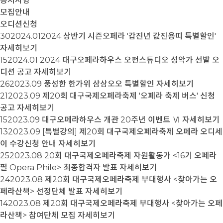
공지사항
모집안내
오디션신청
30
2024.01
​​​​​​​2024 상반기 시즌오페라 '갑진년 값진용띠 특별할인'
자세히보기
15
2024.01
2024 대구오페라하우스 오펀스튜디오 성악가 선발 오
디션 공고
자세히보기
26
2023.09
풍성한 한가위 삼삼오오 특별할인
자세히보기
21
2023.09
제20회 대구국제오페라축제 '오페라 축제 버스' 신청
공고
자세히보기
15
2023.09
대구오페라하우스 개관 20주년 이벤트 Ⅵ
자세히보기
13
2023.09
[특별강의] 제20회 대구국제오페라축제 오페라 오디세
이 수강신청 안내
자세히보기
25
2023.08
20회 대구국제오페라축제 자원활동가 <16기 오페라
필 Opera Phile> 최종합격자 발표
자세히보기
24
2023.08
제20회 대구국제오페라축제 부대행사 <찾아가는 오
페라산책> 선정단체 발표
자세히보기
14
2023.08
제20회 대구국제오페라축제 부대행사 <찾아가는 오페
라산책> 참여단체 모집
자세히보기