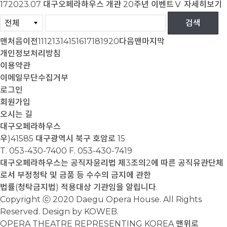
17
2023.07
대구오페라하우스 개관 20주년 이벤트Ⅴ
자세히보기
맨처음
이전
11
12
13
14
15
16
17
18
19
20
다음
맨마지막
개인정보처리방침
이용약관
이메일무단수집거부
로그인
회원가입
오시는 길
대구오페라하우스
우)41585 대구광역시 북구 호암로 15
T. 053-430-7400
F. 053-430-7419
대구오페라하우스는 공직자윤리법 제3조의2에 따른 공직유관단체
로서 부정청탁 및 금품 등 수수의 금지에 관한
법률(청탁금지법) 적용대상 기관임을 알립니다.
Copyright ⓒ 2020 Daegu Opera House. All Rights
Reserved. Design by KOWEB.
OPERA THEATRE REPRESENTING KOREA
맨위로