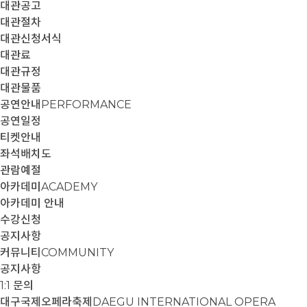
대관공고
대관절차
대관신청서식
대관료
대관규정
대관물품
공연안내
PERFORMANCE
공연일정
티켓안내
좌석배치도
관람예절
아카데미
ACADEMY
아카데미 안내
수강신청
공지사항
커뮤니티
COMMUNITY
공지사항
1:1 문의
대구국제오페라축제
DAEGU INTERNATIONAL OPERA