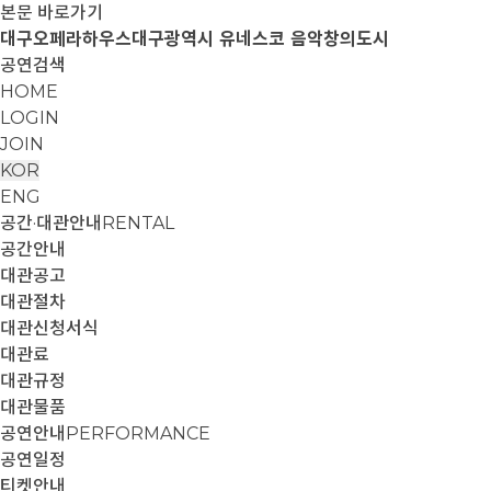
본문 바로가기
대구오페라하우스
대구광역시 유네스코 음악창의도시
공연검색
HOME
LOGIN
JOIN
KOR
ENG
공간·대관안내
RENTAL
공간안내
대관공고
대관절차
대관신청서식
대관료
대관규정
대관물품
공연안내
PERFORMANCE
공연일정
티켓안내