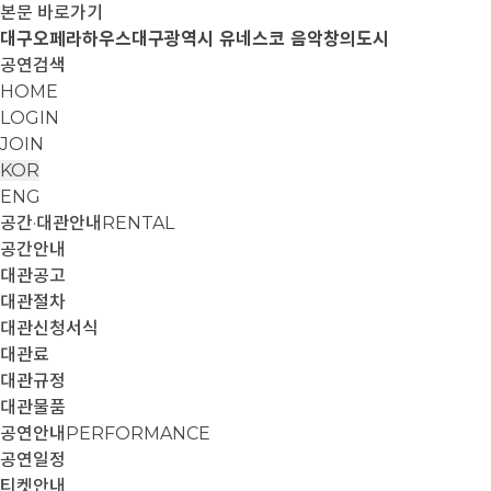
본문 바로가기
대구오페라하우스
대구광역시 유네스코 음악창의도시
공연검색
HOME
LOGIN
JOIN
KOR
ENG
공간·대관안내
RENTAL
공간안내
대관공고
대관절차
대관신청서식
대관료
대관규정
대관물품
공연안내
PERFORMANCE
공연일정
티켓안내