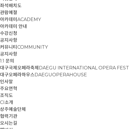
좌석배치도
관람예절
아카데미
ACADEMY
아카데미 안내
수강신청
공지사항
커뮤니티
COMMUNITY
공지사항
1:1 문의
대구국제오페라축제
DAEGU INTERNATIONAL OPERA FEST
대구오페라하우스
DAEGUOPERAHOUSE
인사말
주요연혁
조직도
CI소개
상주예술단체
협력기관
오시는길