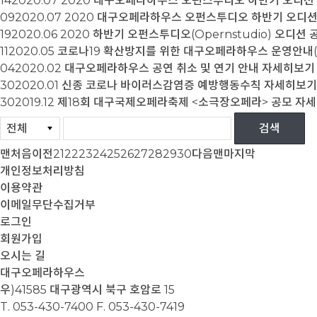
14
2020.07
2020 대구오페라하우스 오펀스투디오 하반기 오디션
09
2020.07
2020 대구오페라하우스 오펀스투디오 하반기 오디션(
19
2020.06
2020 하반기 오펀스투디오(Opernstudio) 오디션 
11
2020.05
코로나19 확산방지를 위한 대구오페라하우스 운영안내
04
2020.02
대구오페라하우스 공연 취소 및 연기 안내
자세히보기
30
2020.01
신종 코로나 바이러스감염증 예방행동수칙
자세히보기
30
2019.12
제18회 대구국제오페라축제 <소극장오페라> 공모
자세
맨처음
이전
21
22
23
24
25
26
27
28
29
30
다음
맨마지막
개인정보처리방침
이용약관
이메일무단수집거부
로그인
회원가입
오시는 길
대구오페라하우스
우)41585 대구광역시 북구 호암로 15
T. 053-430-7400
F. 053-430-7419