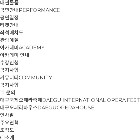
대관물품
공연안내
PERFORMANCE
공연일정
티켓안내
좌석배치도
관람예절
아카데미
ACADEMY
아카데미 안내
수강신청
공지사항
커뮤니티
COMMUNITY
공지사항
1:1 문의
대구국제오페라축제
DAEGU INTERNATIONAL OPERA FEST
대구오페라하우스
DAEGUOPERAHOUSE
인사말
주요연혁
조직도
CI소개