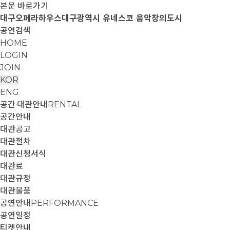
본문 바로가기
대구오페라하우스
대구광역시 유네스코 음악창의도시
공연검색
HOME
LOGIN
JOIN
KOR
ENG
공간·대관안내
RENTAL
공간안내
대관공고
대관절차
대관신청서식
대관료
대관규정
대관물품
공연안내
PERFORMANCE
공연일정
티켓안내