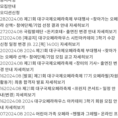
공지사항
모집안내
오디션신청
28
2024.08
제21회 대구국제오페라축제 부대행사 <찾아가는 오페
라 산책> 참여단체/기업 선정 결과 안내
자세히보기
27
2024.08
국립발레단 <돈키호테> 출연진 변경 안내
자세히보기
21
2024.08
[재공지] 대구오페라하우스 시민아카데미 3학기 수강
신청 일정 변경 (8. 22.[목] 14:00)
자세히보기
20
2024.08
2024 제21회 대구국제오페라축제 부대행사 <찾아가
는 오페라 산책> 참여단체/기업 모집 공고
자세히보기
20
2024.08
제21회 대구국제오페라축제 <장미의 기사> 출연진 변
경 안내
자세히보기
16
2024.08
[발표] 제21회 대구국제오페라축제 17기 오페라필(자원
활동가) 최종 합격자 발표
자세히보기
16
2024.08
제21회 대구국제오페라축제 <프린지 콘서트> 일정 안
내(변경)
자세히보기
16
2024.08
2024 대구오페라하우스 아카데미 3학기 회원 모집 안
내
자세히보기
07
2024.08
2024 어린이·가족 오페라 <헨젤과 그레텔> 온라인 프