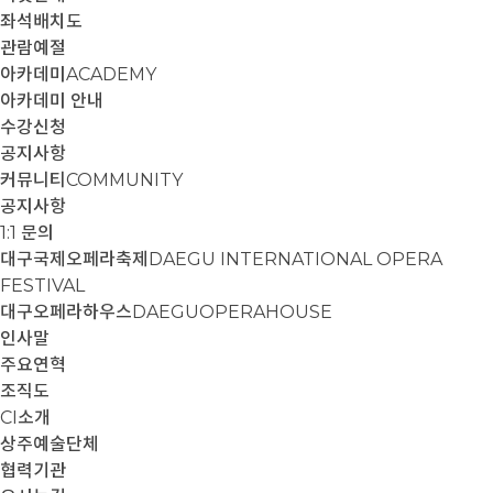
좌석배치도
관람예절
아카데미
ACADEMY
아카데미 안내
수강신청
공지사항
커뮤니티
COMMUNITY
공지사항
1:1 문의
대구국제오페라축제
DAEGU INTERNATIONAL OPERA
FESTIVAL
대구오페라하우스
DAEGUOPERAHOUSE
인사말
주요연혁
조직도
CI소개
상주예술단체
협력기관