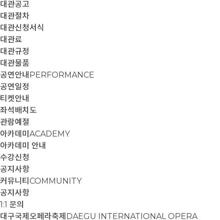
대관공고
대관절차
대관신청서식
대관료
대관규정
대관물품
공연안내
PERFORMANCE
공연일정
티켓안내
좌석배치도
관람예절
아카데미
ACADEMY
아카데미 안내
수강신청
공지사항
커뮤니티
COMMUNITY
공지사항
1:1 문의
대구국제오페라축제
DAEGU INTERNATIONAL OPERA