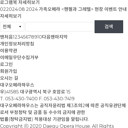
로그램북
자세히보기
02
2024.08
2024 가족오페라 <헨젤과 그레텔> 현장 이벤트 안내
자세히보기
맨처음
1
2
3
4
5
6
7
8
9
10
다음
맨마지막
개인정보처리방침
이용약관
이메일무단수집거부
로그인
회원가입
오시는 길
대구오페라하우스
우)41585 대구광역시 북구 호암로 15
T. 053-430-7400
F. 053-430-7419
대구오페라하우스는 공직자윤리법 제3조의2에 따른 공직유관단체
로서 부정청탁 및 금품 등 수수의 금지에 관한
법률(청탁금지법) 적용대상 기관임을 알립니다.
Copyright ⓒ 2020 Daegu Opera House. All Rights