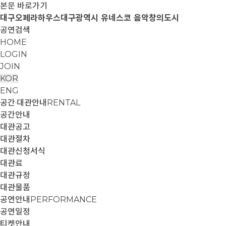
본문 바로가기
대구오페라하우스
대구광역시 유네스코 음악창의도시
공연검색
HOME
LOGIN
JOIN
KOR
ENG
공간·대관안내
RENTAL
공간안내
대관공고
대관절차
대관신청서식
대관료
대관규정
대관물품
공연안내
PERFORMANCE
공연일정
티켓안내