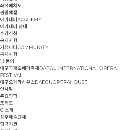
좌석배치도
관람예절
아카데미
ACADEMY
아카데미 안내
수강신청
공지사항
커뮤니티
COMMUNITY
공지사항
1:1 문의
대구국제오페라축제
DAEGU INTERNATIONAL OPERA
FESTIVAL
대구오페라하우스
DAEGUOPERAHOUSE
인사말
주요연혁
조직도
CI소개
상주예술단체
협력기관