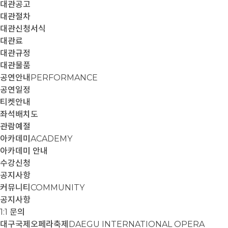
대관공고
대관절차
대관신청서식
대관료
대관규정
대관물품
공연안내
PERFORMANCE
공연일정
티켓안내
좌석배치도
관람예절
아카데미
ACADEMY
아카데미 안내
수강신청
공지사항
커뮤니티
COMMUNITY
공지사항
1:1 문의
대구국제오페라축제
DAEGU INTERNATIONAL OPERA