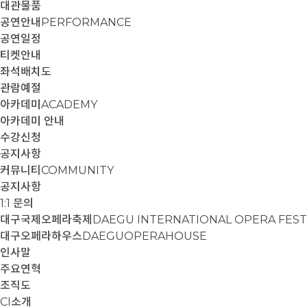
대관물품
공연안내
PERFORMANCE
공연일정
티켓안내
좌석배치도
관람예절
아카데미
ACADEMY
아카데미 안내
수강신청
공지사항
커뮤니티
COMMUNITY
공지사항
1:1 문의
대구국제오페라축제
DAEGU INTERNATIONAL OPERA FEST
대구오페라하우스
DAEGUOPERAHOUSE
인사말
주요연혁
조직도
CI소개