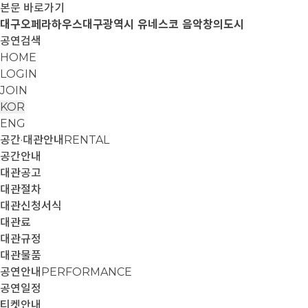
본문 바로가기
대구오페라하우스
대구광역시 유네스코 음악창의도시
공연검색
HOME
LOGIN
JOIN
KOR
ENG
공간·대관안내
RENTAL
공간안내
대관공고
대관절차
대관신청서식
대관료
대관규정
대관물품
공연안내
PERFORMANCE
공연일정
티켓안내