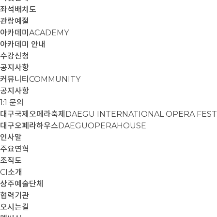
좌석배치도
관람예절
아카데미
ACADEMY
아카데미 안내
수강신청
공지사항
커뮤니티
COMMUNITY
공지사항
1:1 문의
대구국제오페라축제
DAEGU INTERNATIONAL OPERA FEST
대구오페라하우스
DAEGUOPERAHOUSE
인사말
주요연혁
조직도
CI소개
상주예술단체
협력기관
오시는길