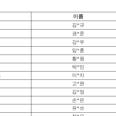
이름
김
*
규
권
*
준
강
*
우
임
*
훈
황
*
원
박
*
민
노
이
*
지
고
*
완
김
*
정
손
*
은
유
*
쓰