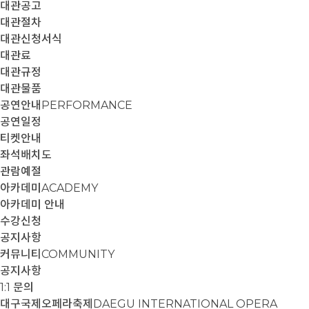
대관공고
대관절차
대관신청서식
대관료
대관규정
대관물품
공연안내
PERFORMANCE
공연일정
티켓안내
좌석배치도
관람예절
아카데미
ACADEMY
아카데미 안내
수강신청
공지사항
커뮤니티
COMMUNITY
공지사항
1:1 문의
대구국제오페라축제
DAEGU INTERNATIONAL OPERA