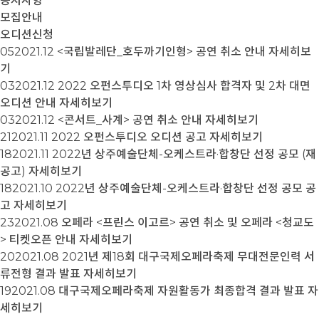
공지사항
모집안내
오디션신청
05
2021.12
<국립발레단_호두까기인형> 공연 취소 안내
자세히보
기
03
2021.12
2022 오펀스투디오 1차 영상심사 합격자 및 2차 대면
오디션 안내
자세히보기
03
2021.12
<콘서트_사계> 공연 취소 안내
자세히보기
21
2021.11
2022 오펀스투디오 오디션 공고
자세히보기
18
2021.11
2022년 상주예술단체-오케스트라·합창단 선정 공모 (재
공고)
자세히보기
18
2021.10
2022년 상주예술단체-오케스트라·합창단 선정 공모 공
고
자세히보기
23
2021.08
오페라 <프린스 이고르> 공연 취소 및 오페라 <청교도
> 티켓오픈 안내
자세히보기
20
2021.08
2021년 제18회 대구국제오페라축제 무대전문인력 서
류전형 결과 발표
자세히보기
19
2021.08
대구국제오페라축제 자원활동가 최종합격 결과 발표
자
세히보기