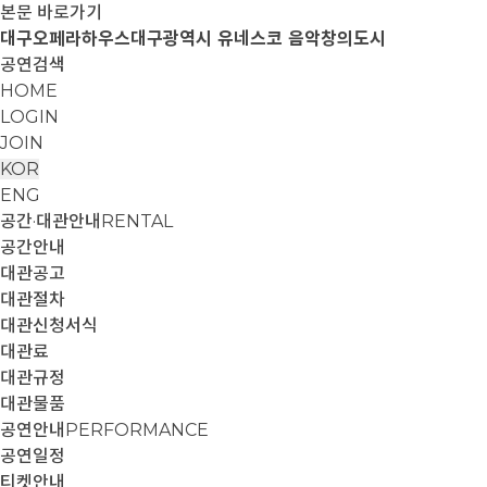
본문 바로가기
대구오페라하우스
대구광역시 유네스코 음악창의도시
공연검색
HOME
LOGIN
JOIN
KOR
ENG
공간·대관안내
RENTAL
공간안내
대관공고
대관절차
대관신청서식
대관료
대관규정
대관물품
공연안내
PERFORMANCE
공연일정
티켓안내