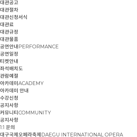
대관공고
대관절차
대관신청서식
대관료
대관규정
대관물품
공연안내
PERFORMANCE
공연일정
티켓안내
좌석배치도
관람예절
아카데미
ACADEMY
아카데미 안내
수강신청
공지사항
커뮤니티
COMMUNITY
공지사항
1:1 문의
대구국제오페라축제
DAEGU INTERNATIONAL OPERA