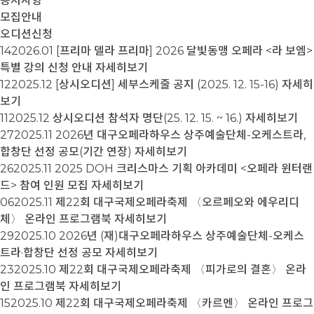
공지사항
모집안내
오디션신청
14
2026.01
[프리마 델라 프리마] 2026 달빛동맹 오페라 <라 보엠>
특별 강의 신청 안내
자세히보기
12
2025.12
[상시오디션] 세부스케줄 공지 (2025. 12. 15-16)
자세히
보기
11
2025.12
상시오디션 참석자 명단(25. 12. 15. ~ 16.)
자세히보기
27
2025.11
2026년 대구오페라하우스 상주예술단체-오케스트라,
합창단 선정 공모(기간 연장)
자세히보기
26
2025.11
2025 DOH 크리스마스 기획 아카데미 <오페라 윈터랜
드> 참여 인원 모집
자세히보기
06
2025.11
제22회 대구국제오페라축제 〈오르페오와 에우리디
체〉 온라인 프로그램북
자세히보기
29
2025.10
2026년 (재)대구오페라하우스 상주예술단체-오케스
트라·합창단 선정 공모
자세히보기
23
2025.10
제22회 대구국제오페라축제 〈피가로의 결혼〉 온라
인 프로그램북
자세히보기
15
2025.10
제22회 대구국제오페라축제 〈카르멘〉 온라인 프로그