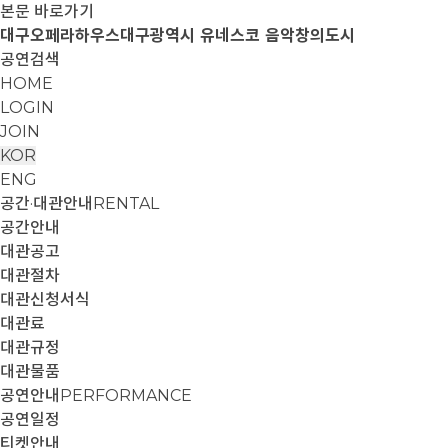
본문 바로가기
대구오페라하우스
대구광역시 유네스코 음악창의도시
공연검색
HOME
LOGIN
JOIN
KOR
ENG
공간·대관안내
RENTAL
공간안내
대관공고
대관절차
대관신청서식
대관료
대관규정
대관물품
공연안내
PERFORMANCE
공연일정
티켓안내