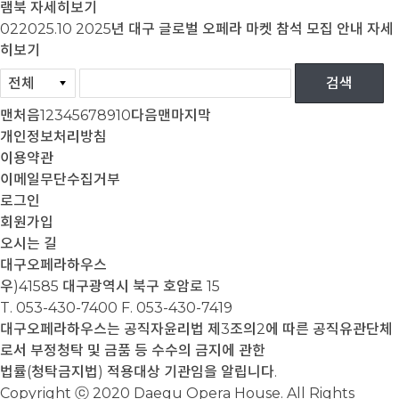
램북
자세히보기
02
2025.10
2025년 대구 글로벌 오페라 마켓 참석 모집 안내
자세
히보기
맨처음
1
2
3
4
5
6
7
8
9
10
다음
맨마지막
개인정보처리방침
이용약관
이메일무단수집거부
로그인
회원가입
오시는 길
대구오페라하우스
우)41585 대구광역시 북구 호암로 15
T. 053-430-7400
F. 053-430-7419
대구오페라하우스는 공직자윤리법 제3조의2에 따른 공직유관단체
로서 부정청탁 및 금품 등 수수의 금지에 관한
법률(청탁금지법) 적용대상 기관임을 알립니다.
Copyright ⓒ 2020 Daegu Opera House. All Rights