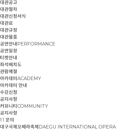
대관공고
대관절차
대관신청서식
대관료
대관규정
대관물품
공연안내
PERFORMANCE
공연일정
티켓안내
좌석배치도
관람예절
아카데미
ACADEMY
아카데미 안내
수강신청
공지사항
커뮤니티
COMMUNITY
공지사항
1:1 문의
대구국제오페라축제
DAEGU INTERNATIONAL OPERA