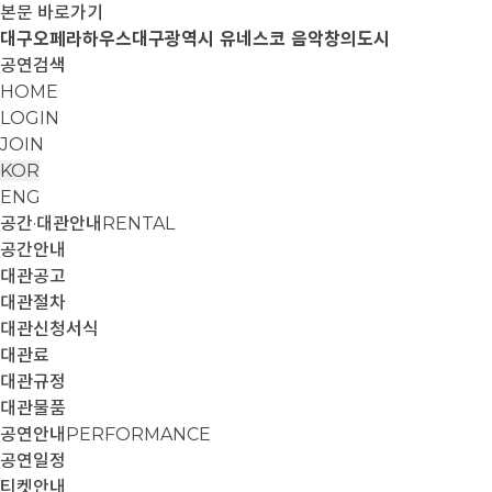
본문 바로가기
대구오페라하우스
대구광역시 유네스코 음악창의도시
공연검색
HOME
LOGIN
JOIN
KOR
ENG
공간·대관안내
RENTAL
공간안내
대관공고
대관절차
대관신청서식
대관료
대관규정
대관물품
공연안내
PERFORMANCE
공연일정
티켓안내