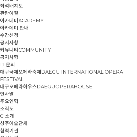
좌석배치도
관람예절
아카데미
ACADEMY
아카데미 안내
수강신청
공지사항
커뮤니티
COMMUNITY
공지사항
1:1 문의
대구국제오페라축제
DAEGU INTERNATIONAL OPERA
FESTIVAL
대구오페라하우스
DAEGUOPERAHOUSE
인사말
주요연혁
조직도
CI소개
상주예술단체
협력기관