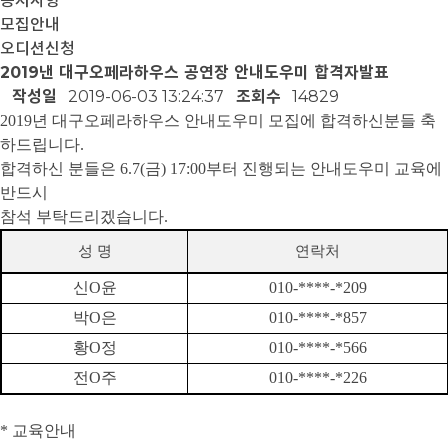
공지사항
모집안내
오디션신청
2019낸 대구오페라하우스 공연장 안내도우미 합격자발표
작성일
2019-06-03 13:24:37
조회수
14829
2019
년 대구오페라하우스 안내도우미 모집에 합격하신분들 축
하드립니다
.
합격하신 분들은
6.7(
금
) 17:00
부터 진행되는 안내도우미 교육에
반드시
참석 부탁드리겠습니다
.
성 명
연락처
신
O
윤
010-****-*209
박
O
은
010-****-*857
황
O
정
010-****-*566
전
O
주
010-****-*226
*
교육안내