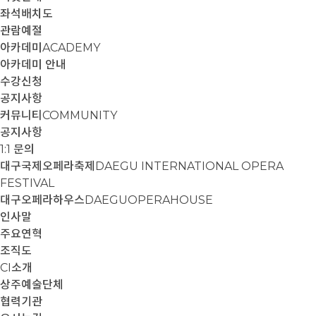
좌석배치도
관람예절
아카데미
ACADEMY
아카데미 안내
수강신청
공지사항
커뮤니티
COMMUNITY
공지사항
1:1 문의
대구국제오페라축제
DAEGU INTERNATIONAL OPERA
FESTIVAL
대구오페라하우스
DAEGUOPERAHOUSE
인사말
주요연혁
조직도
CI소개
상주예술단체
협력기관