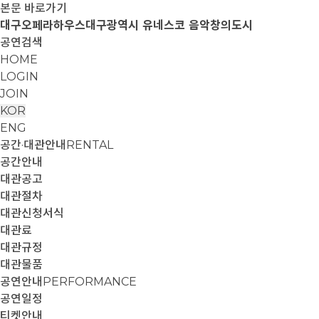
본문 바로가기
대구오페라하우스
대구광역시 유네스코 음악창의도시
공연검색
HOME
LOGIN
JOIN
KOR
ENG
공간·대관안내
RENTAL
공간안내
대관공고
대관절차
대관신청서식
대관료
대관규정
대관물품
공연안내
PERFORMANCE
공연일정
티켓안내