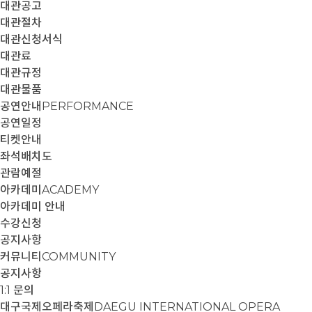
대관공고
대관절차
대관신청서식
대관료
대관규정
대관물품
공연안내
PERFORMANCE
공연일정
티켓안내
좌석배치도
관람예절
아카데미
ACADEMY
아카데미 안내
수강신청
공지사항
커뮤니티
COMMUNITY
공지사항
1:1 문의
대구국제오페라축제
DAEGU INTERNATIONAL OPERA