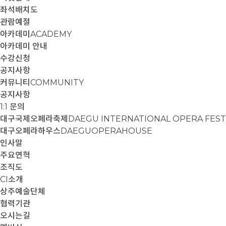
좌석배치도
관람예절
아카데미
ACADEMY
아카데미 안내
수강신청
공지사항
커뮤니티
COMMUNITY
공지사항
1:1 문의
대구국제오페라축제
DAEGU INTERNATIONAL OPERA FEST
대구오페라하우스
DAEGUOPERAHOUSE
인사말
주요연혁
조직도
CI소개
상주예술단체
협력기관
오시는길