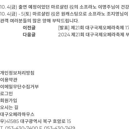
10. 4(금) 출연 예정이었던 마르샬린 役의 소프라노 이명주님이 
10. 4(금) - 5(토) 마르샬린 役은 원캐스팅으로 소프라노 조지영님
관객 여러분들의 많은 양해 부탁드립니다.
이전글
[발표] 제21회 대구국제오페라축제 
다음글
2024 제21회 대구국제오페라축제 
개인정보처리방침
이용약관
이메일무단수집거부
로그인
회원가입
오시는 길
대구오페라하우스
우)41585 대구광역시 북구 호암로 15
T. 053-430-7400
F. 053-430-7419