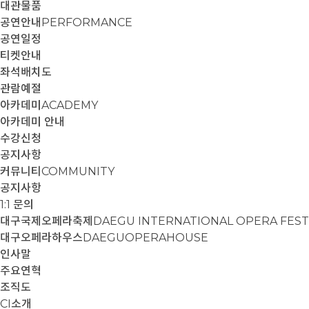
대관물품
공연안내
PERFORMANCE
공연일정
티켓안내
좌석배치도
관람예절
아카데미
ACADEMY
아카데미 안내
수강신청
공지사항
커뮤니티
COMMUNITY
공지사항
1:1 문의
대구국제오페라축제
DAEGU INTERNATIONAL OPERA FEST
대구오페라하우스
DAEGUOPERAHOUSE
인사말
주요연혁
조직도
CI소개