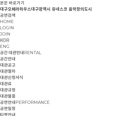
본문 바로가기
대구오페라하우스
대구광역시 유네스코 음악창의도시
공연검색
HOME
LOGIN
JOIN
KOR
ENG
공간·대관안내
RENTAL
공간안내
대관공고
대관절차
대관신청서식
대관료
대관규정
대관물품
공연안내
PERFORMANCE
공연일정
티켓안내