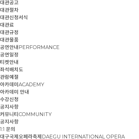
대관공고
대관절차
대관신청서식
대관료
대관규정
대관물품
공연안내
PERFORMANCE
공연일정
티켓안내
좌석배치도
관람예절
아카데미
ACADEMY
아카데미 안내
수강신청
공지사항
커뮤니티
COMMUNITY
공지사항
1:1 문의
대구국제오페라축제
DAEGU INTERNATIONAL OPERA