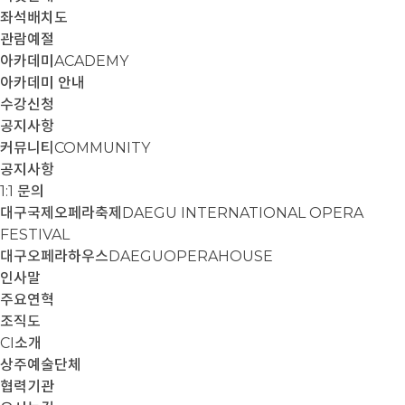
좌석배치도
관람예절
아카데미
ACADEMY
아카데미 안내
수강신청
공지사항
커뮤니티
COMMUNITY
공지사항
1:1 문의
대구국제오페라축제
DAEGU INTERNATIONAL OPERA
FESTIVAL
대구오페라하우스
DAEGUOPERAHOUSE
인사말
주요연혁
조직도
CI소개
상주예술단체
협력기관