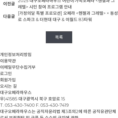
2025 대구오페라하우스 어린이·가족오페라 <헨젤과 그
이전글
레텔> 시민 참여 프로그램 안내
[가정의달 특별 프로모션] 오페라 <헨젤과 그레텔> × 동성
다음글
로 스파크 & 더현대 대구 & 이월드 83타워
목록
개인정보처리방침
이용약관
이메일무단수집거부
로그인
회원가입
오시는 길
대구오페라하우스
우)41585 대구광역시 북구 호암로 15
T. 053-430-7400
F. 053-430-7419
대구오페라하우스는 공직자윤리법 제3조의2에 따른 공직유관단체
로서 부정청탁 및 금품 등 수수의 금지에 관한