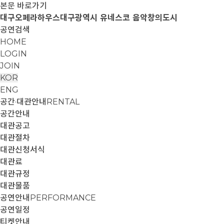
본문 바로가기
대구오페라하우스
대구광역시 유네스코 음악창의도시
공연검색
HOME
LOGIN
JOIN
KOR
ENG
공간·대관안내
RENTAL
공간안내
대관공고
대관절차
대관신청서식
대관료
대관규정
대관물품
공연안내
PERFORMANCE
공연일정
티켓안내