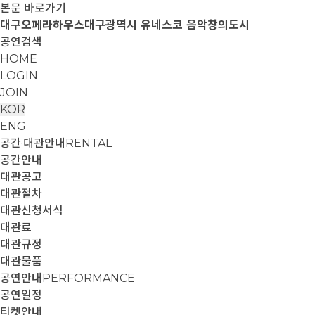
본문 바로가기
대구오페라하우스
대구광역시 유네스코 음악창의도시
공연검색
HOME
LOGIN
JOIN
KOR
ENG
공간·대관안내
RENTAL
공간안내
대관공고
대관절차
대관신청서식
대관료
대관규정
대관물품
공연안내
PERFORMANCE
공연일정
티켓안내