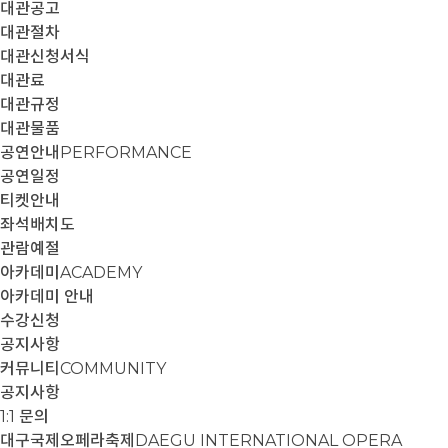
대관공고
대관절차
대관신청서식
대관료
대관규정
대관물품
공연안내
PERFORMANCE
공연일정
티켓안내
좌석배치도
관람예절
아카데미
ACADEMY
아카데미 안내
수강신청
공지사항
커뮤니티
COMMUNITY
공지사항
1:1 문의
대구국제오페라축제
DAEGU INTERNATIONAL OPERA