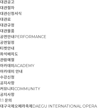
대관공고
대관절차
대관신청서식
대관료
대관규정
대관물품
공연안내
PERFORMANCE
공연일정
티켓안내
좌석배치도
관람예절
아카데미
ACADEMY
아카데미 안내
수강신청
공지사항
커뮤니티
COMMUNITY
공지사항
1:1 문의
대구국제오페라축제
DAEGU INTERNATIONAL OPERA