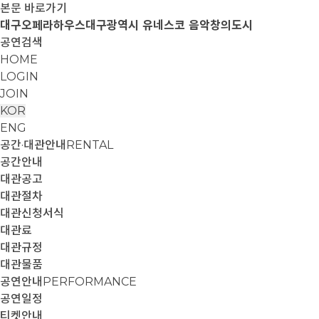
본문 바로가기
대구오페라하우스
대구광역시 유네스코 음악창의도시
공연검색
HOME
LOGIN
JOIN
KOR
ENG
공간·대관안내
RENTAL
공간안내
대관공고
대관절차
대관신청서식
대관료
대관규정
대관물품
공연안내
PERFORMANCE
공연일정
티켓안내