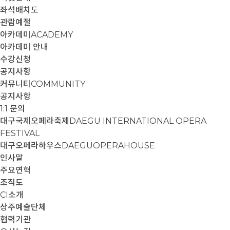
좌석배치도
관람예절
아카데미
ACADEMY
아카데미 안내
수강신청
공지사항
커뮤니티
COMMUNITY
공지사항
1:1 문의
대구국제오페라축제
DAEGU INTERNATIONAL OPERA
FESTIVAL
대구오페라하우스
DAEGUOPERAHOUSE
인사말
주요연혁
조직도
CI소개
상주예술단체
협력기관