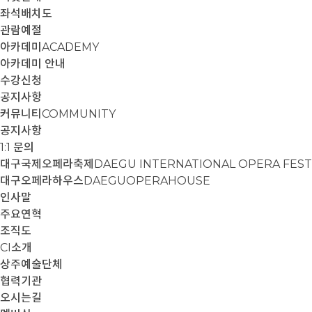
좌석배치도
관람예절
아카데미
ACADEMY
아카데미 안내
수강신청
공지사항
커뮤니티
COMMUNITY
공지사항
1:1 문의
대구국제오페라축제
DAEGU INTERNATIONAL OPERA FEST
대구오페라하우스
DAEGUOPERAHOUSE
인사말
주요연혁
조직도
CI소개
상주예술단체
협력기관
오시는길