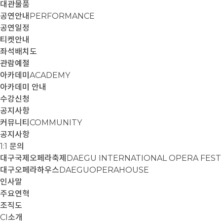
대관물품
공연안내
PERFORMANCE
공연일정
티켓안내
좌석배치도
관람예절
아카데미
ACADEMY
아카데미 안내
수강신청
공지사항
커뮤니티
COMMUNITY
공지사항
1:1 문의
대구국제오페라축제
DAEGU INTERNATIONAL OPERA FEST
대구오페라하우스
DAEGUOPERAHOUSE
인사말
주요연혁
조직도
CI소개