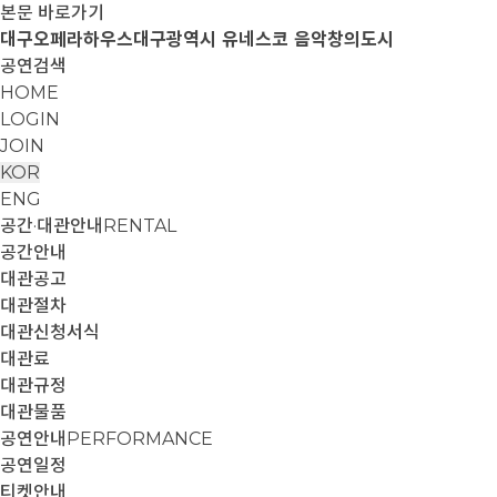
본문 바로가기
대구오페라하우스
대구광역시 유네스코 음악창의도시
공연검색
HOME
LOGIN
JOIN
KOR
ENG
공간·대관안내
RENTAL
공간안내
대관공고
대관절차
대관신청서식
대관료
대관규정
대관물품
공연안내
PERFORMANCE
공연일정
티켓안내