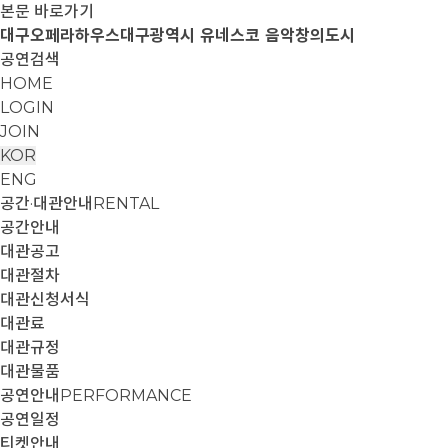
본문 바로가기
대구오페라하우스
대구광역시 유네스코 음악창의도시
공연검색
HOME
LOGIN
JOIN
KOR
ENG
공간·대관안내
RENTAL
공간안내
대관공고
대관절차
대관신청서식
대관료
대관규정
대관물품
공연안내
PERFORMANCE
공연일정
티켓안내