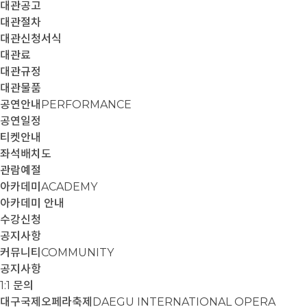
대관공고
대관절차
대관신청서식
대관료
대관규정
대관물품
공연안내
PERFORMANCE
공연일정
티켓안내
좌석배치도
관람예절
아카데미
ACADEMY
아카데미 안내
수강신청
공지사항
커뮤니티
COMMUNITY
공지사항
1:1 문의
대구국제오페라축제
DAEGU INTERNATIONAL OPERA