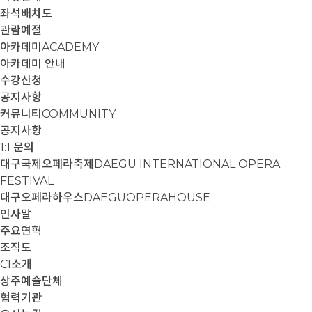
좌석배치도
관람예절
아카데미
ACADEMY
아카데미 안내
수강신청
공지사항
커뮤니티
COMMUNITY
공지사항
1:1 문의
대구국제오페라축제
DAEGU INTERNATIONAL OPERA
FESTIVAL
대구오페라하우스
DAEGUOPERAHOUSE
인사말
주요연혁
조직도
CI소개
상주예술단체
협력기관