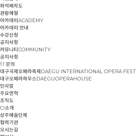
좌석배치도
관람예절
아카데미
ACADEMY
아카데미 안내
수강신청
공지사항
커뮤니티
COMMUNITY
공지사항
1:1 문의
대구국제오페라축제
DAEGU INTERNATIONAL OPERA FEST
대구오페라하우스
DAEGUOPERAHOUSE
인사말
주요연혁
조직도
CI소개
상주예술단체
협력기관
오시는길