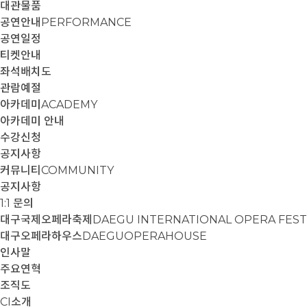
대관물품
공연안내
PERFORMANCE
공연일정
티켓안내
좌석배치도
관람예절
아카데미
ACADEMY
아카데미 안내
수강신청
공지사항
커뮤니티
COMMUNITY
공지사항
1:1 문의
대구국제오페라축제
DAEGU INTERNATIONAL OPERA FEST
대구오페라하우스
DAEGUOPERAHOUSE
인사말
주요연혁
조직도
CI소개