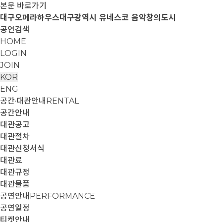
본문 바로가기
대구오페라하우스
대구광역시 유네스코 음악창의도시
공연검색
HOME
LOGIN
JOIN
KOR
ENG
공간·대관안내
RENTAL
공간안내
대관공고
대관절차
대관신청서식
대관료
대관규정
대관물품
공연안내
PERFORMANCE
공연일정
티켓안내