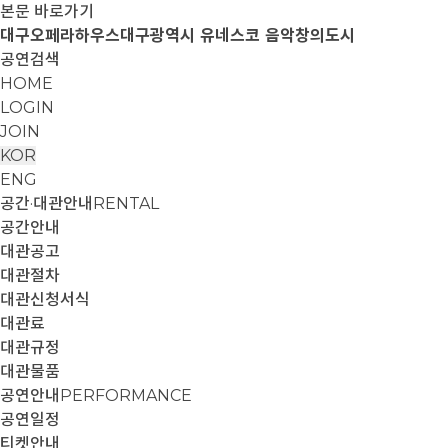
본문 바로가기
대구오페라하우스
대구광역시 유네스코 음악창의도시
공연검색
HOME
LOGIN
JOIN
KOR
ENG
공간·대관안내
RENTAL
공간안내
대관공고
대관절차
대관신청서식
대관료
대관규정
대관물품
공연안내
PERFORMANCE
공연일정
티켓안내