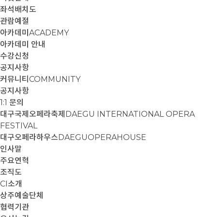
좌석배치도
관람예절
아카데미
ACADEMY
아카데미 안내
수강신청
공지사항
커뮤니티
COMMUNITY
공지사항
1:1 문의
대구국제오페라축제
DAEGU INTERNATIONAL OPERA
FESTIVAL
대구오페라하우스
DAEGUOPERAHOUSE
인사말
주요연혁
조직도
CI소개
상주예술단체
협력기관