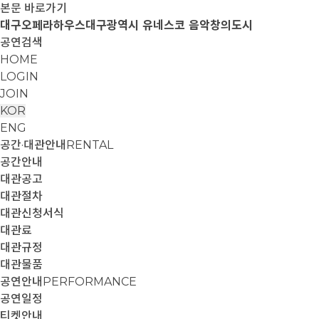
본문 바로가기
대구오페라하우스
대구광역시 유네스코 음악창의도시
공연검색
HOME
LOGIN
JOIN
KOR
ENG
공간·대관안내
RENTAL
공간안내
대관공고
대관절차
대관신청서식
대관료
대관규정
대관물품
공연안내
PERFORMANCE
공연일정
티켓안내