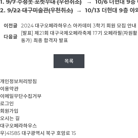
1.
9/7
수성못 포켓무대
(
우천취소
)
→
10/6
더현대
9
층
2. 9
/22
대구미술관
(
우천취소
)
→
10/13
더현대
9
층 야
이전글
2024 대구오페라하우스 아카데미 3학기 회원 모집 안내
[발표] 제21회 대구국제오페라축제 17기 오페라필(자원활
다음글
동가) 최종 합격자 발표
목록
개인정보처리방침
이용약관
이메일무단수집거부
로그인
회원가입
오시는 길
대구오페라하우스
우)41585 대구광역시 북구 호암로 15