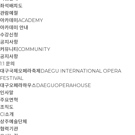
좌석배치도
관람예절
아카데미
ACADEMY
아카데미 안내
수강신청
공지사항
커뮤니티
COMMUNITY
공지사항
1:1 문의
대구국제오페라축제
DAEGU INTERNATIONAL OPERA
FESTIVAL
대구오페라하우스
DAEGUOPERAHOUSE
인사말
주요연혁
조직도
CI소개
상주예술단체
협력기관