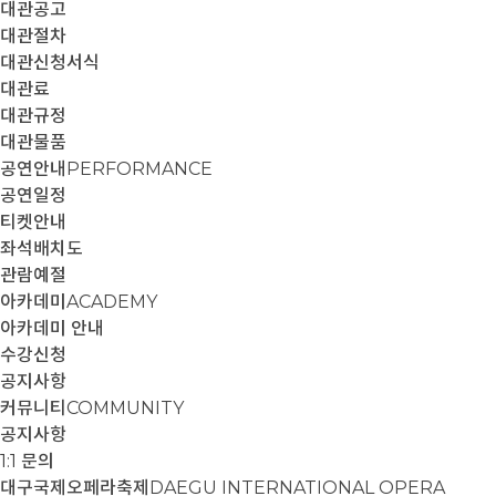
대관공고
대관절차
대관신청서식
대관료
대관규정
대관물품
공연안내
PERFORMANCE
공연일정
티켓안내
좌석배치도
관람예절
아카데미
ACADEMY
아카데미 안내
수강신청
공지사항
커뮤니티
COMMUNITY
공지사항
1:1 문의
대구국제오페라축제
DAEGU INTERNATIONAL OPERA