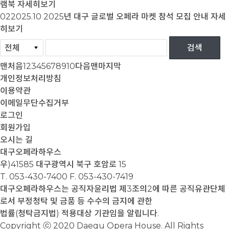
램북
자세히보기
02
2025.10
2025년 대구 글로벌 오페라 마켓 참석 모집 안내
자세
히보기
맨처음
1
2
3
4
5
6
7
8
9
10
다음
맨마지막
개인정보처리방침
이용약관
이메일무단수집거부
로그인
회원가입
오시는 길
대구오페라하우스
우)41585 대구광역시 북구 호암로 15
T. 053-430-7400
F. 053-430-7419
대구오페라하우스는 공직자윤리법 제3조의2에 따른 공직유관단체
로서 부정청탁 및 금품 등 수수의 금지에 관한
법률(청탁금지법) 적용대상 기관임을 알립니다.
Copyright ⓒ 2020 Daegu Opera House. All Rights