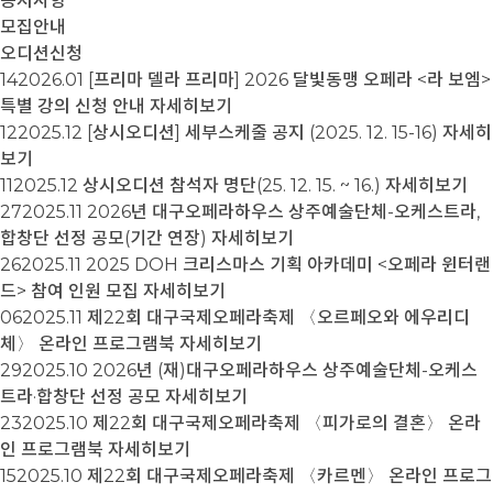
공지사항
모집안내
오디션신청
14
2026.01
[프리마 델라 프리마] 2026 달빛동맹 오페라 <라 보엠>
특별 강의 신청 안내
자세히보기
12
2025.12
[상시오디션] 세부스케줄 공지 (2025. 12. 15-16)
자세히
보기
11
2025.12
상시오디션 참석자 명단(25. 12. 15. ~ 16.)
자세히보기
27
2025.11
2026년 대구오페라하우스 상주예술단체-오케스트라,
합창단 선정 공모(기간 연장)
자세히보기
26
2025.11
2025 DOH 크리스마스 기획 아카데미 <오페라 윈터랜
드> 참여 인원 모집
자세히보기
06
2025.11
제22회 대구국제오페라축제 〈오르페오와 에우리디
체〉 온라인 프로그램북
자세히보기
29
2025.10
2026년 (재)대구오페라하우스 상주예술단체-오케스
트라·합창단 선정 공모
자세히보기
23
2025.10
제22회 대구국제오페라축제 〈피가로의 결혼〉 온라
인 프로그램북
자세히보기
15
2025.10
제22회 대구국제오페라축제 〈카르멘〉 온라인 프로그