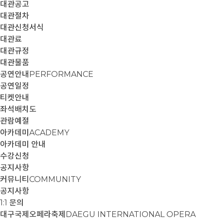
대관공고
대관절차
대관신청서식
대관료
대관규정
대관물품
공연안내
PERFORMANCE
공연일정
티켓안내
좌석배치도
관람예절
아카데미
ACADEMY
아카데미 안내
수강신청
공지사항
커뮤니티
COMMUNITY
공지사항
1:1 문의
대구국제오페라축제
DAEGU INTERNATIONAL OPERA