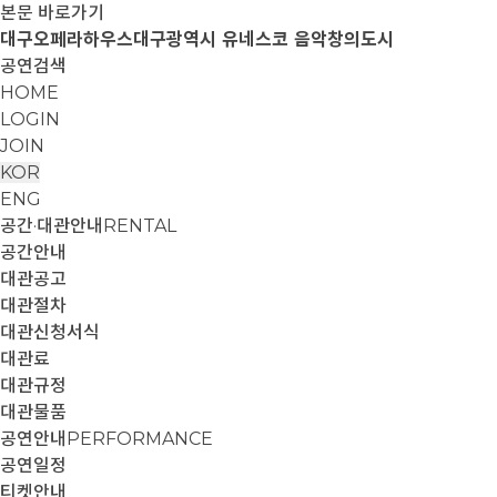
본문 바로가기
대구오페라하우스
대구광역시 유네스코 음악창의도시
공연검색
HOME
LOGIN
JOIN
KOR
ENG
공간·대관안내
RENTAL
공간안내
대관공고
대관절차
대관신청서식
대관료
대관규정
대관물품
공연안내
PERFORMANCE
공연일정
티켓안내