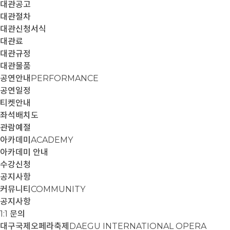
대관공고
대관절차
대관신청서식
대관료
대관규정
대관물품
공연안내
PERFORMANCE
공연일정
티켓안내
좌석배치도
관람예절
아카데미
ACADEMY
아카데미 안내
수강신청
공지사항
커뮤니티
COMMUNITY
공지사항
1:1 문의
대구국제오페라축제
DAEGU INTERNATIONAL OPERA