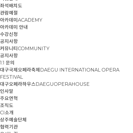
좌석배치도
관람예절
아카데미
ACADEMY
아카데미 안내
수강신청
공지사항
커뮤니티
COMMUNITY
공지사항
1:1 문의
대구국제오페라축제
DAEGU INTERNATIONAL OPERA
FESTIVAL
대구오페라하우스
DAEGUOPERAHOUSE
인사말
주요연혁
조직도
CI소개
상주예술단체
협력기관