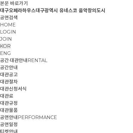
본문 바로가기
대구오페라하우스
대구광역시 유네스코 음악창의도시
공연검색
HOME
LOGIN
JOIN
KOR
ENG
공간·대관안내
RENTAL
공간안내
대관공고
대관절차
대관신청서식
대관료
대관규정
대관물품
공연안내
PERFORMANCE
공연일정
티켓안내