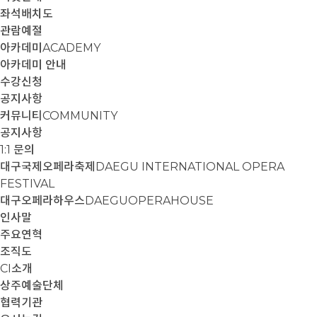
좌석배치도
관람예절
아카데미
ACADEMY
아카데미 안내
수강신청
공지사항
커뮤니티
COMMUNITY
공지사항
1:1 문의
대구국제오페라축제
DAEGU INTERNATIONAL OPERA
FESTIVAL
대구오페라하우스
DAEGUOPERAHOUSE
인사말
주요연혁
조직도
CI소개
상주예술단체
협력기관