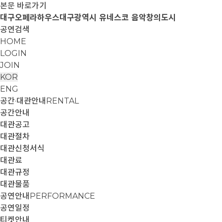
본문 바로가기
대구오페라하우스
대구광역시 유네스코 음악창의도시
공연검색
HOME
LOGIN
JOIN
KOR
ENG
공간·대관안내
RENTAL
공간안내
대관공고
대관절차
대관신청서식
대관료
대관규정
대관물품
공연안내
PERFORMANCE
공연일정
티켓안내