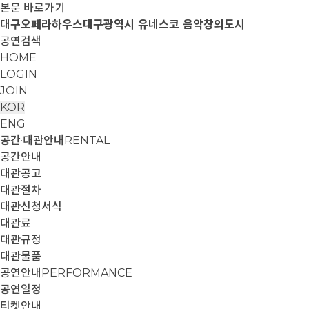
본문 바로가기
대구오페라하우스
대구광역시 유네스코 음악창의도시
공연검색
HOME
LOGIN
JOIN
KOR
ENG
공간·대관안내
RENTAL
공간안내
대관공고
대관절차
대관신청서식
대관료
대관규정
대관물품
공연안내
PERFORMANCE
공연일정
티켓안내