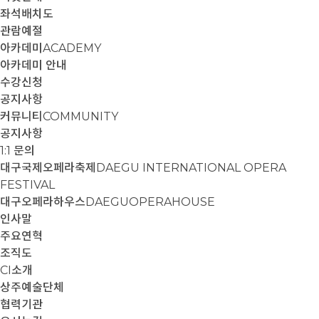
좌석배치도
관람예절
아카데미
ACADEMY
아카데미 안내
수강신청
공지사항
커뮤니티
COMMUNITY
공지사항
1:1 문의
대구국제오페라축제
DAEGU INTERNATIONAL OPERA
FESTIVAL
대구오페라하우스
DAEGUOPERAHOUSE
인사말
주요연혁
조직도
CI소개
상주예술단체
협력기관