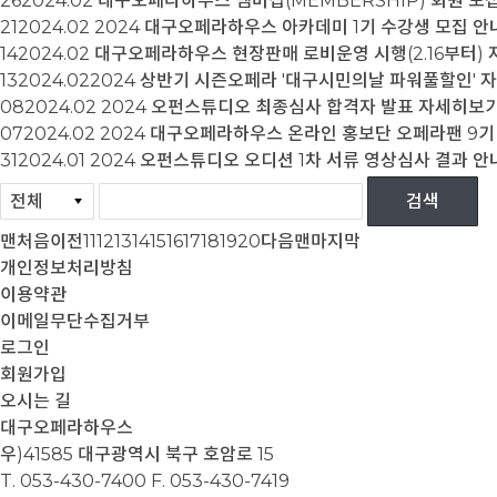
26
2024.02
대구오페라하우스 멤버십(MEMBERSHIP) 회원 모
21
2024.02
2024 대구오페라하우스 아카데미 1기 수강생 모집 안
14
2024.02
대구오페라하우스 현장판매 로비운영 시행(2.16부터)
13
2024.02
​​​​​​​2024 상반기 시즌오페라 '대구시민의날 파워풀할인'
자
08
2024.02
2024 오펀스튜디오 최종심사 합격자 발표
자세히보
07
2024.02
2024 대구오페라하우스 온라인 홍보단 오페라팬 9기
31
2024.01
2024 오펀스튜디오 오디션 1차 서류 영상심사 결과 안
맨처음
이전
11
12
13
14
15
16
17
18
19
20
다음
맨마지막
개인정보처리방침
이용약관
이메일무단수집거부
로그인
회원가입
오시는 길
대구오페라하우스
우)41585 대구광역시 북구 호암로 15
T. 053-430-7400
F. 053-430-7419