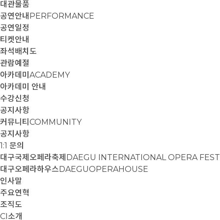
대관물품
공연안내
PERFORMANCE
공연일정
티켓안내
좌석배치도
관람예절
아카데미
ACADEMY
아카데미 안내
수강신청
공지사항
커뮤니티
COMMUNITY
공지사항
1:1 문의
대구국제오페라축제
DAEGU INTERNATIONAL OPERA FEST
대구오페라하우스
DAEGUOPERAHOUSE
인사말
주요연혁
조직도
CI소개