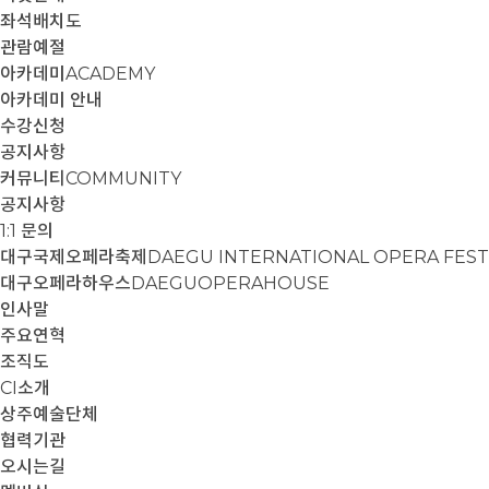
좌석배치도
관람예절
아카데미
ACADEMY
아카데미 안내
수강신청
공지사항
커뮤니티
COMMUNITY
공지사항
1:1 문의
대구국제오페라축제
DAEGU INTERNATIONAL OPERA FEST
대구오페라하우스
DAEGUOPERAHOUSE
인사말
주요연혁
조직도
CI소개
상주예술단체
협력기관
오시는길