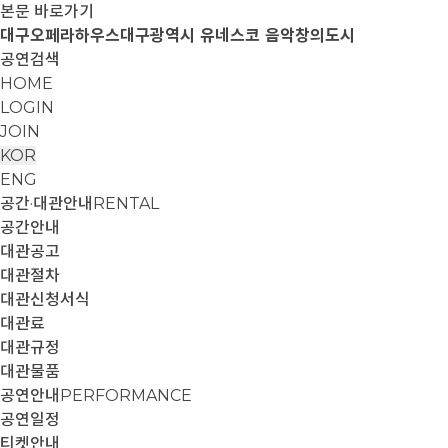
본문 바로가기
대구오페라하우스
대구광역시 유네스코 음악창의도시
공연검색
HOME
LOGIN
JOIN
KOR
ENG
공간·대관안내
RENTAL
공간안내
대관공고
대관절차
대관신청서식
대관료
대관규정
대관물품
공연안내
PERFORMANCE
공연일정
티켓안내