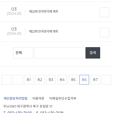
03
제22회 전국연극제 개최
2004.05
03
제22회 전국연극제 개최
2004.05
맨처음
이전
81
82
83
84
85
86
87
개인정보처리방침
이용약관
이메일무단수집거부
우)41585 대구광역시 북구 호암로 15
T. 053-430-7400
F. 053-430-7419