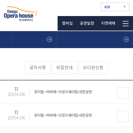
KOR
멤버십
공연일정
티켓예매
공지사항
모집안내
오디션신청
11
뮤지컬 <캬바레> 브로드웨이팀 내한공연
2004.06
11
뮤지컬 <캬바레> 브로드웨이팀 내한공연
2004.06