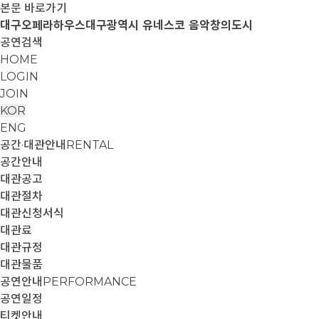
본문 바로가기
대구오페라하우스
대구광역시 유네스코 음악창의도시
공연검색
HOME
LOGIN
JOIN
KOR
ENG
공간·대관안내
RENTAL
공간안내
대관공고
대관절차
대관신청서식
대관료
대관규정
대관물품
공연안내
PERFORMANCE
공연일정
티켓안내