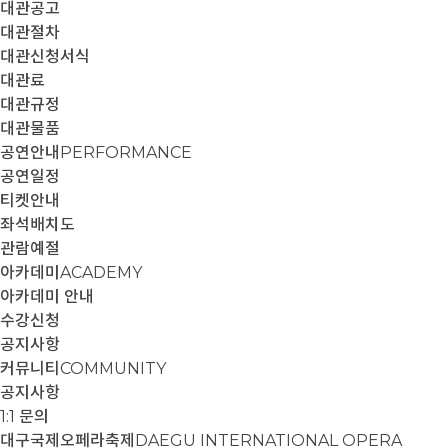
대관공고
대관절차
대관신청서식
대관료
대관규정
대관물품
공연안내
PERFORMANCE
공연일정
티켓안내
좌석배치도
관람예절
아카데미
ACADEMY
아카데미 안내
수강신청
공지사항
커뮤니티
COMMUNITY
공지사항
1:1 문의
대구국제오페라축제
DAEGU INTERNATIONAL OPERA