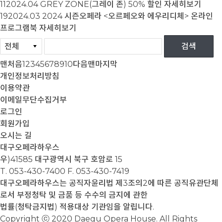
11
2024.04
GREY ZONE(그레이 존) 50% 할인
자세히보기
19
2024.03
2024 시즌오페라 <오르페오와 에우리디체> 온라인
프로그램북
자세히보기
맨처음
1
2
3
4
5
6
7
8
9
10
다음
맨마지막
개인정보처리방침
이용약관
이메일무단수집거부
로그인
회원가입
오시는 길
대구오페라하우스
우)41585 대구광역시 북구 호암로 15
T. 053-430-7400
F. 053-430-7419
대구오페라하우스는 공직자윤리법 제3조의2에 따른 공직유관단체
로서 부정청탁 및 금품 등 수수의 금지에 관한
법률(청탁금지법) 적용대상 기관임을 알립니다.
Copyright ⓒ 2020 Daegu Opera House. All Rights