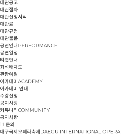
대관공고
대관절차
대관신청서식
대관료
대관규정
대관물품
공연안내
PERFORMANCE
공연일정
티켓안내
좌석배치도
관람예절
아카데미
ACADEMY
아카데미 안내
수강신청
공지사항
커뮤니티
COMMUNITY
공지사항
1:1 문의
대구국제오페라축제
DAEGU INTERNATIONAL OPERA