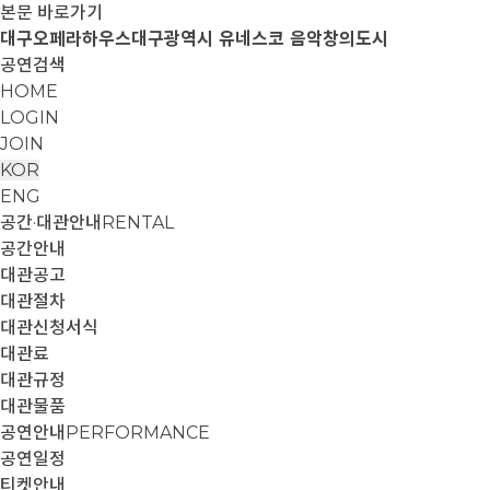
본문 바로가기
대구오페라하우스
대구광역시 유네스코 음악창의도시
공연검색
HOME
LOGIN
JOIN
KOR
ENG
공간·대관안내
RENTAL
공간안내
대관공고
대관절차
대관신청서식
대관료
대관규정
대관물품
공연안내
PERFORMANCE
공연일정
티켓안내