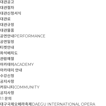
대관공고
대관절차
대관신청서식
대관료
대관규정
대관물품
공연안내
PERFORMANCE
공연일정
티켓안내
좌석배치도
관람예절
아카데미
ACADEMY
아카데미 안내
수강신청
공지사항
커뮤니티
COMMUNITY
공지사항
1:1 문의
대구국제오페라축제
DAEGU INTERNATIONAL OPERA