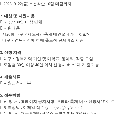

2023. 9. 22(
금
) ~
선착순
10
팀 마감까지
2.
대상 및 지원내용

대 상
: 30
인 이상 단체

지원내용
-
제
20
회 대구국제오페라축제 메인오페라 티켓할인
-
대구
‧
경북지역에 한해 출도착 단체버스 제공
3.
신청 자격

대구
‧
경북지역 기업 및 대학교
,
동아리
,
각종 모임

모임별
30
인 이상
40
인 이하 신청시 버스
1
대 지원 가능
4.
제출서류

지원신청서
1
부
5.
접수방법

신 청 서
:
홈페이지 공지사항
‘
오페라 축제 버스 신청서
’
다운로

제출방법
:
이메일 접수
(yuhopera@dgfc.or.kr)

문 의 처
:
대구오페라하우스 공연기획팀
053-666-6034