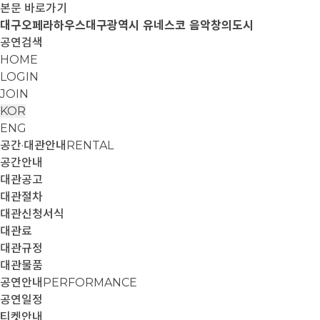
본문 바로가기
대구오페라하우스
대구광역시 유네스코 음악창의도시
공연검색
HOME
LOGIN
JOIN
KOR
ENG
공간·대관안내
RENTAL
공간안내
대관공고
대관절차
대관신청서식
대관료
대관규정
대관물품
공연안내
PERFORMANCE
공연일정
티켓안내