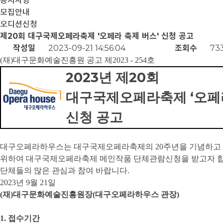
공지사항
모집안내
오디션신청
제20회 대구국제오페라축제 '오페라 축제 버스' 신청 공고
작성일
2023-09-21 14:56:04
조회수
73
(
재
)
대구문화예술진흥원 공고 제
2023 - 254
호
2023
20
년 제
회
‘
대구국제오페라축제
오페
신청 공고
대구오페라하우스는 대구국제오페라축제의
20
주년을 기념하고
위하여 대구국제오페라축제 메인작품 단체관람신청을 받고자 
단체들의 많은 관심과 참여 바랍니다
.
2023
년
9
월
21
일
(
재
)
대구문화예술진흥원장
(
대구오페라하우스 관장
)
1.
접수기간