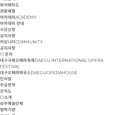
좌석배치도
관람예절
아카데미
ACADEMY
아카데미 안내
수강신청
공지사항
커뮤니티
COMMUNITY
공지사항
1:1 문의
대구국제오페라축제
DAEGU INTERNATIONAL OPERA
FESTIVAL
대구오페라하우스
DAEGUOPERAHOUSE
인사말
주요연혁
조직도
CI소개
상주예술단체
협력기관