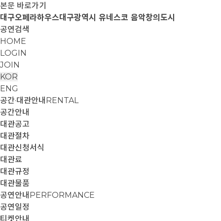
본문 바로가기
대구오페라하우스
대구광역시 유네스코 음악창의도시
공연검색
HOME
LOGIN
JOIN
KOR
ENG
공간·대관안내
RENTAL
공간안내
대관공고
대관절차
대관신청서식
대관료
대관규정
대관물품
공연안내
PERFORMANCE
공연일정
티켓안내