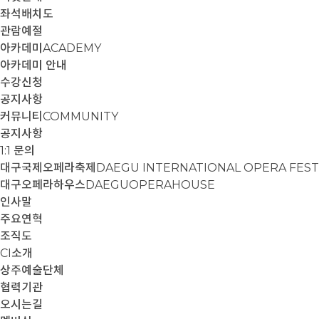
좌석배치도
관람예절
아카데미
ACADEMY
아카데미 안내
수강신청
공지사항
커뮤니티
COMMUNITY
공지사항
1:1 문의
대구국제오페라축제
DAEGU INTERNATIONAL OPERA FEST
대구오페라하우스
DAEGUOPERAHOUSE
인사말
주요연혁
조직도
CI소개
상주예술단체
협력기관
오시는길