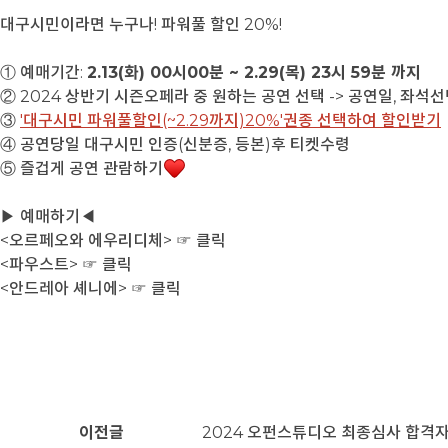
대구시민이라면 누구나! 파워풀 할인 20%!
① 예매기간:
2.13(화) 00시00분 ~ 2.29(목) 23시 59분 까지
② 2024 상반기 시즌오페라 중 원하는 공연 선택 -> 공연일, 좌석
③
'대구시민 파워풀할인(~2.29까지)20%'권종 선택하여 할인받기
④ 공연당일 대구시민 인증(신분증, 등본)후 티켓수령
⑤ 즐겁게 공연 관람하기
▶ 예매하기◀
<오르페오와 에우리디체> ☞ 클릭
<파우스트> ☞ 클릭
<안드레아 셰니에> ☞ 클릭
이전글
2024 오펀스튜디오 최종심사 합격자