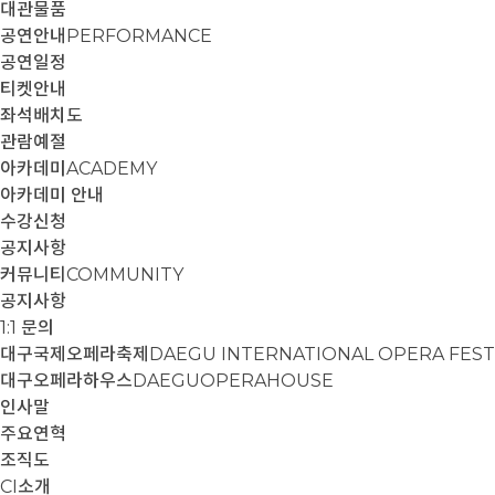
대관물품
공연안내
PERFORMANCE
공연일정
티켓안내
좌석배치도
관람예절
아카데미
ACADEMY
아카데미 안내
수강신청
공지사항
커뮤니티
COMMUNITY
공지사항
1:1 문의
대구국제오페라축제
DAEGU INTERNATIONAL OPERA FEST
대구오페라하우스
DAEGUOPERAHOUSE
인사말
주요연혁
조직도
CI소개