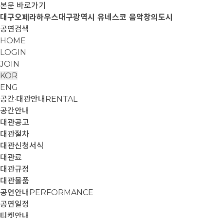
본문 바로가기
대구오페라하우스
대구광역시 유네스코 음악창의도시
공연검색
HOME
LOGIN
JOIN
KOR
ENG
공간·대관안내
RENTAL
공간안내
대관공고
대관절차
대관신청서식
대관료
대관규정
대관물품
공연안내
PERFORMANCE
공연일정
티켓안내