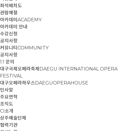
좌석배치도
관람예절
아카데미
ACADEMY
아카데미 안내
수강신청
공지사항
커뮤니티
COMMUNITY
공지사항
1:1 문의
대구국제오페라축제
DAEGU INTERNATIONAL OPERA
FESTIVAL
대구오페라하우스
DAEGUOPERAHOUSE
인사말
주요연혁
조직도
CI소개
상주예술단체
협력기관