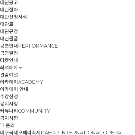
대관공고
대관절차
대관신청서식
대관료
대관규정
대관물품
공연안내
PERFORMANCE
공연일정
티켓안내
좌석배치도
관람예절
아카데미
ACADEMY
아카데미 안내
수강신청
공지사항
커뮤니티
COMMUNITY
공지사항
1:1 문의
대구국제오페라축제
DAEGU INTERNATIONAL OPERA