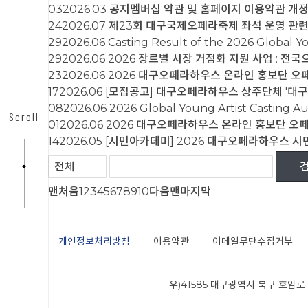
유튜브
03
2026.03
공지
멤버십 약관 및 홈페이지 이용약관 개정
24
2026.07
제23회 대구국제오페라축제 좌석 운영 관련
29
2026.06
Casting Result of the 2026 Global Y
카카오채널
29
2026.06
2026 장르별 시장 거점화 지원 사업 : 전
23
2026.06
2026 대구오페라하우스 온라인 홍보단 오페
17
2026.06
[모집공고] 대구오페라하우스 상주단체 '대
08
2026.06
2026 Global Young Artist Casting Au
Scroll
01
2026.06
2026 대구오페라하우스 온라인 홍보단 오페
14
2026.05
[시민아카데미] 2026 대구오페라하우스 시
맨처음
1
2
3
4
5
6
7
8
9
10
다음
맨마지막
개인정보처리방침
이용약관
이메일무단수집거부
대구오페라하우스
우)41585 대구광역시 북구 호암로 