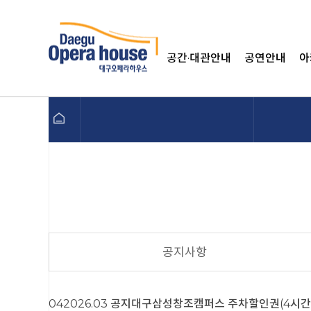
공간·대관안내
공연안내
아
블로그
페이스북
공지사항
인스타그램
04
2026.03
공지
대구삼성창조캠퍼스 주차할인권(4시간) 