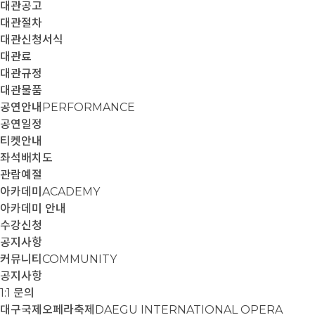
대관공고
대관절차
대관신청서식
대관료
대관규정
대관물품
공연안내
PERFORMANCE
공연일정
티켓안내
좌석배치도
관람예절
아카데미
ACADEMY
아카데미 안내
수강신청
공지사항
커뮤니티
COMMUNITY
공지사항
1:1 문의
대구국제오페라축제
DAEGU INTERNATIONAL OPERA