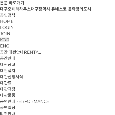
본문 바로가기
대구오페라하우스
대구광역시 유네스코 음악창의도시
공연검색
HOME
LOGIN
JOIN
KOR
ENG
공간·대관안내
RENTAL
공간안내
대관공고
대관절차
대관신청서식
대관료
대관규정
대관물품
공연안내
PERFORMANCE
공연일정
티켓안내