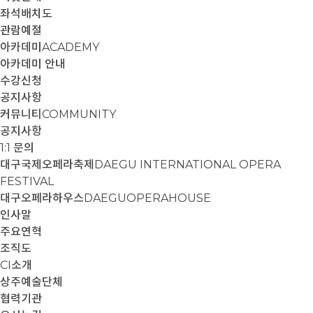
좌석배치도
관람예절
아카데미
ACADEMY
아카데미 안내
수강신청
공지사항
커뮤니티
COMMUNITY
공지사항
1:1 문의
대구국제오페라축제
DAEGU INTERNATIONAL OPERA
FESTIVAL
대구오페라하우스
DAEGUOPERAHOUSE
인사말
주요연혁
조직도
CI소개
상주예술단체
협력기관